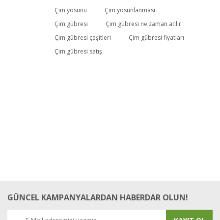
Bu ürüne ilk yorumu siz yapın!
Çim yosunu
Çim yosunlanması
Çim gübresi
Çim gübresi ne zaman atılır
Çim gübresi çeşitleri
Çim gübresi fiyatları
Yorum Yaz
Çim gübresi satış
GÜNCEL KAMPANYALARDAN HABERDAR OLUN!