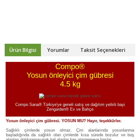
Ürün Bilgisi
Yorumlar
Taksit Seçenekleri
Compo®
Yosun önleyici çim gübresi
4.5 kg
Compo Sana® Türkiye'ye geneli satış ve dağıtım yetkili bayi
Zengarden® Ev ve Bahçe
Yosun önleyici çim gübresi. YOSUN MU? Hayır, teşekkürler.
Sağlıklı çimlerde yosun olmaz. Çim alanlarında yosunlanma
başladığında da sağlıklı olan çimlerde kısa sürede bozulur ve boş
alanları dolduramayarak kel alanlar baş göstermeye başlar.