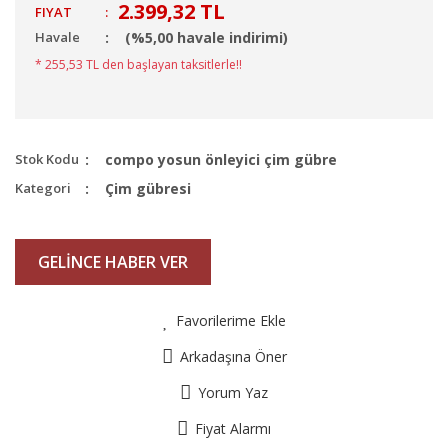
2.399,32 TL
FIYAT
:
Havale
(%5,00 havale indirimi)
* 255,53 TL den başlayan taksitlerle!!
Stok Kodu
compo yosun önleyici çim gübre
Kategori
Çim gübresi
GELİNCE HABER VER
Favorilerime Ekle
Arkadaşına Öner
Yorum Yaz
Fiyat Alarmı