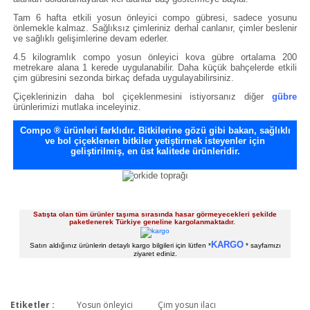
Tam 6 hafta etkili yosun önleyici compo gübresi, sadece yosunu
önlemekle kalmaz. Sağlıksız çimleriniz derhal canlanır, çimler beslenir
ve sağlıklı gelişimlerine devam ederler.
4.5 kilogramlık compo yosun önleyici kova gübre ortalama 200
metrekare alana 1 kerede uygulanabilir. Daha küçük bahçelerde etkili
çim gübresini sezonda birkaç defada uygulayabilirsiniz.
Çiçeklerinizin daha bol çiçeklenmesini istiyorsanız diğer
gübre
ürünlerimizi mutlaka inceleyiniz.
Compo ® ürünleri farklıdır. Bitkilerine gözü gibi bakan, sağlıklı
ve bol çiçeklenen bitkiler yetiştirmek isteyenler için
geliştirilmiş, en üst kalitede ürünleridir.
Satışta olan tüm ürünler taşıma sırasında hasar görmeyecekleri şekilde
paketlenerek Türkiye geneline kargolanmaktadır.
KARGO
Satın aldığınız ürünlerin detaylı kargo bilgileri için lütfen *
* sayfamızı
ziyaret ediniz.
Etiketler :
Yosun önleyici
Çim yosun ilacı