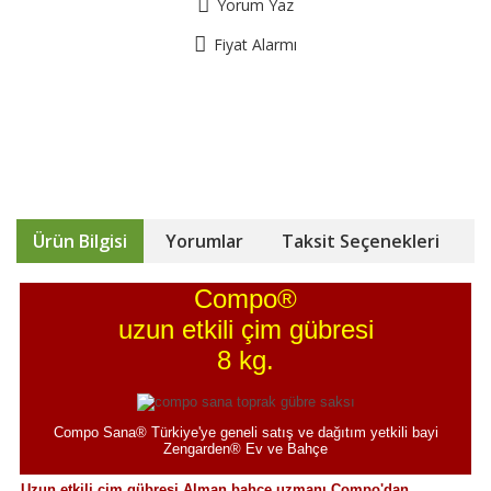
Yorum Yaz
Fiyat Alarmı
Ürün Bilgisi
Yorumlar
Taksit Seçenekleri
Compo®
uzun etkili çim gübresi
8 kg.
Compo Sana® Türkiye'ye geneli satış ve dağıtım yetkili bayi
Zengarden® Ev ve Bahçe
Uzun etkili çim gübresi Alman bahçe uzmanı Compo'dan