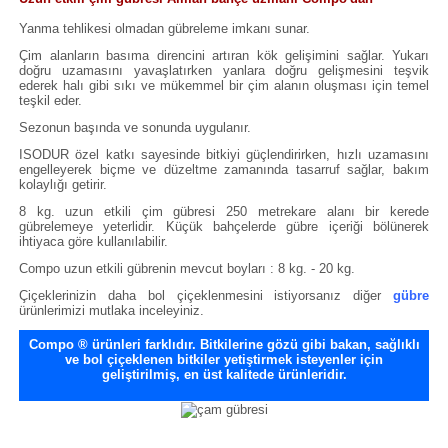
Yanma tehlikesi olmadan gübreleme imkanı sunar.
Çim alanların basıma direncini artıran kök gelişimini sağlar. Yukarı
doğru uzamasını yavaşlatırken yanlara doğru gelişmesini teşvik
ederek halı gibi sıkı ve mükemmel bir çim alanın oluşması için temel
teşkil eder.
Sezonun başında ve sonunda uygulanır.
ISODUR özel katkı sayesinde bitkiyi güçlendirirken, hızlı uzamasını
engelleyerek biçme ve düzeltme zamanında tasarruf sağlar, bakım
kolaylığı getirir.
8 kg. uzun etkili çim gübresi 250 metrekare alanı bir kerede
gübrelemeye yeterlidir. Küçük bahçelerde gübre içeriği bölünerek
ihtiyaca göre kullanılabilir.
Compo uzun etkili gübrenin mevcut boyları : 8 kg. - 20 kg.
Çiçeklerinizin daha bol çiçeklenmesini istiyorsanız diğer
gübre
ürünlerimizi mutlaka inceleyiniz.
Compo ® ürünleri farklıdır. Bitkilerine gözü gibi bakan, sağlıklı
ve bol çiçeklenen bitkiler yetiştirmek isteyenler için
geliştirilmiş, en üst kalitede ürünleridir.