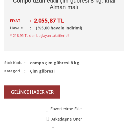
Compo uzun etkili çim gübresi 8 kg. ithal
Alman malı
2.055,87 TL
FIYAT
:
Havale
(%5,00 havale indirimi)
* 218,95 TL den başlayan taksitlerle!!
Stok Kodu
compo çim gübresi 8 kg.
Kategori
Çim gübresi
GELİNCE HABER VER
Favorilerime Ekle
Arkadaşına Öner