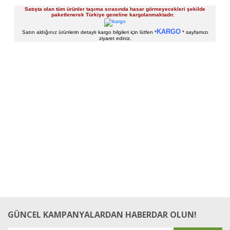
Satışta olan tüm ürünler taşıma sırasında hasar görmeyecekleri şekilde
paketlenerek Türkiye geneline kargolanmaktadır.
KARGO
Satın aldığınız ürünlerin detaylı kargo bilgileri için lütfen *
* sayfamızı
ziyaret ediniz.
Bu ürüne ilk yorumu siz yapın!
Yorum Yaz
GÜNCEL KAMPANYALARDAN HABERDAR OLUN!