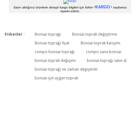
KARGO
Satın aldığınız ürünlerin detaylı kargo bilgileri için lütfen *
* sayfamızı
ziyaret ediniz.
Etiketler :
Bonsai toprağı
Bonsai toprak değiştirme
Bu ürüne ilk yorumu siz yapın!
Bonsai toprağı fiyat
Bonsai toprak karışımı
compo bonsai toprağı
compo sana bonsai
bonsai toprak değişimi
bonsai toprağı satın al
Yorum Yaz
bonsai toprağı ne zaman değiştirilir
bonsai için uygun toprak