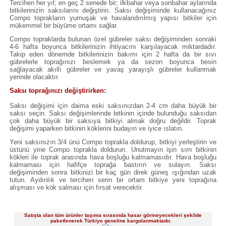
Tercihen her yıl; en geç 2 senede bir; ilkbahar veya sonbahar aylarında
bitkilerinizin saksılarını değiştirin. Saksı değişiminde kullanacağınız
Compo toprakların yumuşak ve havalandırılmış yapısı bitkiler için
mükemmel bir büyüme ortamı sağlar.
Compo topraklarda bulunan özel gübreler saksı değişiminden sonraki
4-6 hafta boyunca bitkilerinizin ihtiyacını karşılayacak miktardadır.
Takip eden dönemde bitkilerinizin bakımı için 2 hafta da bir sıvı
gübrelerle toprağınızı beslemek ya da sezon boyunca besin
sağlayacak akıllı gübreler ve yavaş yarayışlı gübreler kullanmak
yerinde olacaktır.
Saksı toprağınızı değiştirirken:
Saksı değişimi için daima eski saksınızdan 2-4 cm daha büyük bir
saksı seçin. Saksı değişimlerinde bitkinin içinde bulunduğu saksıdan
çok daha büyük bir saksıya bitkiyi almak doğru değildir. Toprak
değişimi yaparken bitkinin köklerini budayın ve iyice ıslatın.
Yeni saksınızın 3/4 ünü Compo toprakla doldurup, bitkiyi yerleştirin ve
üstünü yine Compo toprakla doldurun. Unutmayın işin sırrı bitkinin
kökleri ile toprak arasında hava boşluğu kalmamasıdır. Hava boşluğu
kalmaması için hafifçe toprağa bastırın ve sulayın. Saksı
değişiminden sonra bitkinizi bir kaç gün direk güneş ışığından uzak
tutun. Aydınlık ve tercihen serin bir ortam bitkiye yeni toprağına
alışması ve kök salması için fırsat verecektir.
Satışta olan tüm ürünler taşıma sırasında hasar görmeyecekleri şekilde
paketlenerek Türkiye geneline kargolanmaktadır.