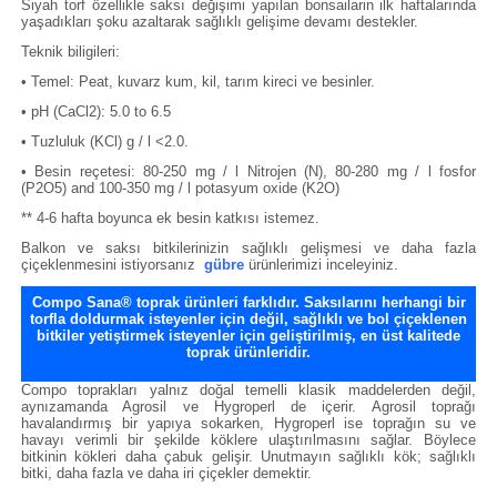
Siyah torf özellikle saksı değişimi yapılan bonsailarin ilk haftalarında
yaşadıkları şoku azaltarak sağlıklı gelişime devamı destekler.
Teknik biligileri:
• Temel: Peat, kuvarz kum, kil, tarım kireci ve besinler.
• pH (CaCl2): 5.0 to 6.5
• Tuzluluk (KCl) g / l <2.0.
• Besin reçetesi: 80-250 mg / l Nitrojen (N), 80-280 mg / l fosfor
(P2O5) and 100-350 mg / l potasyum oxide (K2O)
** 4-6 hafta boyunca ek besin katkısı istemez.
Balkon ve saksı bitkilerinizin sağlıklı gelişmesi ve daha fazla
çiçeklenmesini istiyorsanız
gübre
ürünlerimizi inceleyiniz.
Compo Sana® toprak ürünleri farklıdır. Saksılarını herhangi bir
torfla doldurmak isteyenler için değil, sağlıklı ve bol çiçeklenen
bitkiler yetiştirmek isteyenler için geliştirilmiş, en üst kalitede
toprak ürünleridir.
Compo toprakları yalnız doğal temelli klasik maddelerden değil,
aynı
zamanda
Agrosil ve Hygroperl de içerir. Agrosil toprağı
havalandırmış bir yapıya sokarken, Hygroperl ise toprağın su ve
havayı verimli bir şekilde köklere ulaştırılmasını sağlar. Böylece
bitkinin kökleri daha çabuk gelişir. Unutmayın sağlıklı kök; sağlıklı
bitki, daha fazla ve daha iri çiçekler demektir.