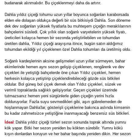
budanarak alınmalıdır. Bu çiçeklenmeyi daha da artırır.
Dahlia yıldız çiçeği tohumu uzun yıllar boyunca soğanları karaborsada
elden ele dolaşan oldukça değerli bir süs bitkisiydi Dahlia. Son döneme
dek dev soğanları yüksek fiyatlarla bu muhteşem çiçeğin meraklılarının
bahçelerini süsledi. Çok yıllık olan soğanlı varyetelerin yüksek fiyatı,
üreticileri kolayca hemen bir sezonda yetiştirilebilen ve tohumdan
üretilen dahlia, Yıldız çiçeği arayışına itince, bugün satın aldığımız
tohumdan ekildiği yıl çiçeklenen özel Dahlia tohumları da üretilmiş oldu.
Soğanlı kardeşlerinin aksine gelişmeleri uzun yıllar sürmeyen, bahar
ekimlerinde hemen aynı sezon gelişip çiçeklenen, rengârenk ve dev
çiçekleri ile yetiştiği bahçelerde öne çıkan Yıldız çiçekleri, hemen
herkesin kolayca yetiştirip çiçeklendirebileceği gözde süs bitkileri
oldular. Bol güneş bol çiçek demek olan Yıldız çiçekleri, süzek ve
verimli topraklarda sağlıklı gelişiyorlar. Geçen çiçekleri üzerinde
tutmazsanız hemen yeni sürgünlerle giden çiçeğin yerini hızla
dolduruyorlar. Fazla suyu sevmedikleri gibi, aşırı gübrelemeden de
hoşlanmayan Dahlia'lar, gösterişli çiçeklerine bakınca aslında kimsenin
bu kadar zahmetsizce yetiştiğine inanmayacağı benzersiz süs bitkileri.
:
İdeal
Dahlia yıldız çiçeği türleri sezon sonunda toprak altında yumru
kök yapar. Bitki her sezon yeniden bu kökten sürebilir. Yumru kökü
kışın donlardan koruyun ve her bahar başında yeniden dikin. Her sezon