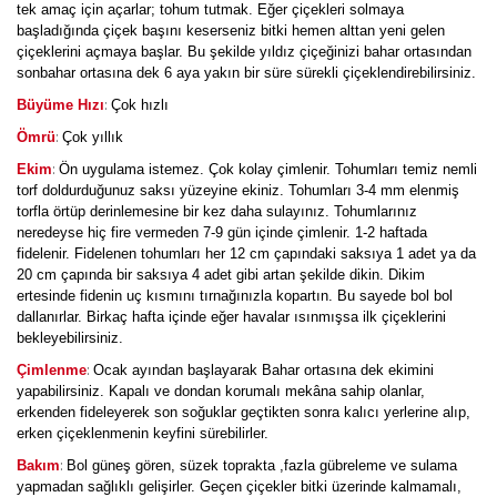
tek amaç için açarlar; tohum tutmak. Eğer çiçekleri solmaya
başladığında çiçek başını keserseniz bitki hemen alttan yeni gelen
çiçeklerini açmaya başlar. Bu şekilde yıldız çiçeğinizi bahar ortasından
sonbahar ortasına dek 6 aya yakın bir süre sürekli çiçeklendirebilirsiniz.
:
Büyüme Hızı
Çok hızlı
:
Ömrü
Çok yıllık
:
Ekim
Ön uygulama istemez. Çok kolay çimlenir. Tohumları temiz nemli
torf doldurduğunuz saksı yüzeyine ekiniz. Tohumları 3-4 mm elenmiş
torfla örtüp derinlemesine bir kez daha sulayınız. Tohumlarınız
neredeyse hiç fire vermeden 7-9 gün içinde çimlenir. 1-2 haftada
fidelenir. Fidelenen tohumları her 12 cm çapındaki saksıya 1 adet ya da
20 cm çapında bir saksıya 4 adet gibi artan şekilde dikin. Dikim
ertesinde fidenin uç kısmını tırnağınızla kopartın. Bu sayede bol bol
dallanırlar. Birkaç hafta içinde eğer havalar ısınmışsa ilk çiçeklerini
bekleyebilirsiniz.
:
Çimlenme
Ocak ayından başlayarak Bahar ortasına dek ekimini
yapabilirsiniz. Kapalı ve dondan korumalı mekâna sahip olanlar,
erkenden fideleyerek son soğuklar geçtikten sonra kalıcı yerlerine alıp,
erken çiçeklenmenin keyfini sürebilirler.
:
Bakım
Bol güneş gören, süzek toprakta ,fazla gübreleme ve sulama
yapmadan sağlıklı gelişirler. Geçen çiçekler bitki üzerinde kalmamalı,