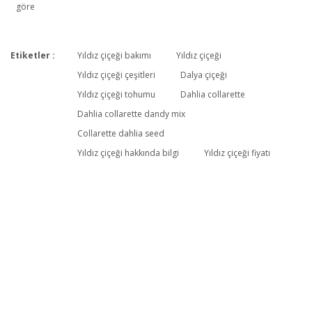
göre
Etiketler :
Yıldız çiçeği bakımı
Yıldız çiçeği
Bu ürüne ilk yorumu siz yapın!
Yıldız çiçeği çeşitleri
Dalya çiçeği
Yıldız çiçeği tohumu
Dahlia collarette
Dahlia collarette dandy mix
Yorum Yaz
Collarette dahlia seed
Yıldız çiçeği hakkında bilgi
Yıldız çiçeği fiyatı