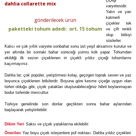
çiçeği
dahlia collarette mix
varyetesidir.
Yalın ve yarı
katmerli
gönderilecek ürün
çiçekler tek
paketteki tohum adedi: ort. 15 tohum
ve çift renkli
olup bitkiyi
süslerler.
Kalıcı ve çok yıllık varyete sonbahar sonu üst yeşil aksamını kurutur ve
yer altında bir sonraki bahar süreceği yumru kök yapar. Tohumdan
ekildiği ilk sezon çiçeklenen iri çiçekli yıldız çiçeği tohumlarını
kaçırmayınız.
Dahlia lar; çok popüler, yetiştirmesi kolay, geçirgen toprak seven ve yaz
boyunca çiçeklenen bitkilerdir. Boyuna göre kesme çiçeğe uygun olan
türleri olduğu gibi, çiçek yatakları oluşturabileceğiniz hibrit boylanmayan
bodur türleride mevcuttur.
Türkiye genelinde son donlar geçtikten sonra bahar aylarından
başlayarak yetiştirilebilir.
:
Dikim Yeri
Saksı ve çiçek yataklarına ekilebilir.
:
Önerilen
Yaz boyu çiçek isteyenlere püf noktası: Dahlia yıldız çiçekleri