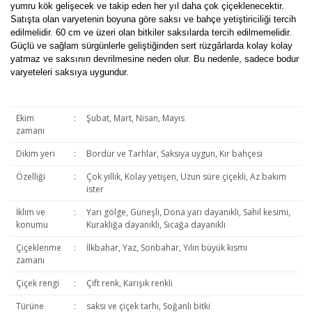
yumru kök gelişecek ve takip eden her yıl daha çok çiçeklenecektir.
Satışta olan varyetenin boyuna göre saksı ve bahçe yetiştiriciliği tercih
edilmelidir. 60 cm ve üzeri olan bitkiler saksılarda tercih edilmemelidir.
Güçlü ve sağlam sürgünlerle geliştiğinden sert rüzgârlarda kolay kolay
yatmaz ve saksının devrilmesine neden olur. Bu nedenle, sadece bodur
varyeteleri saksıya uygundur.
Ekim
:
Şubat, Mart, Nisan, Mayıs
zamanı
Dikim yeri
:
Bordür ve Tarhlar, Saksıya uygun, Kır bahçesi
Özelliği
:
Çok yıllık, Kolay yetişen, Uzun süre çiçekli, Az bakım
ister
İklim ve
:
Yarı gölge, Güneşli, Dona yarı dayanıklı, Sahil kesimi,
konumu
Kuraklığa dayanıklı, Sıcağa dayanıklı
Çiçeklenme
:
İlkbahar, Yaz, Sonbahar, Yılın büyük kısmı
zamanı
Çiçek rengi
:
Çift renk, Karışık renkli
Türüne
:
saksı ve çiçek tarhı, Soğanlı bitki