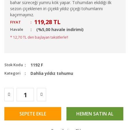
bahar süreceği yumru kök yapar. Tohumdan ekildiği ilk
sezon çiçeklenen iri çiçekli yıldız çiçeği tohumlarını
kaçırmayınız.
119,28 TL
FIYAT
:
Havale
(%5,00 havale indirimi)
* 12,70 TL den başlayan taksitlerle!!
Stok Kodu
1192 F
Kategori
Dahlia yıldız tohumu
SEPETE EKLE
HEMEN SATIN AL