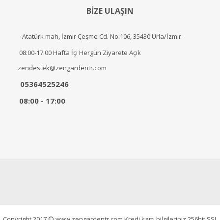
BİZE ULAŞIN
Atatürk mah, İzmir Çeşme Cd. No:106, 35430 Urla/İzmir
08:00-17:00 Hafta İçi Hergün Ziyarete Açık
zendestek@zengardentr.com
05364525246
08:00 - 17:00
Copyright 2017 © www.zengardentr.com Kredi kartı bilgileriniz 256bit SSL