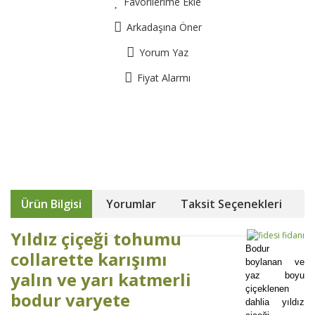
Favorilerime Ekle
Arkadaşına Öner
Yorum Yaz
Fiyat Alarmı
Ürün Bilgisi
Yorumlar
Taksit Seçenekleri
Yıldız çiçeği tohumu
Bodur
collarette karışımı
boylanan ve
yalın ve yarı katmerli
yaz boyu
çiçeklenen
bodur varyete
dahlia yıldız