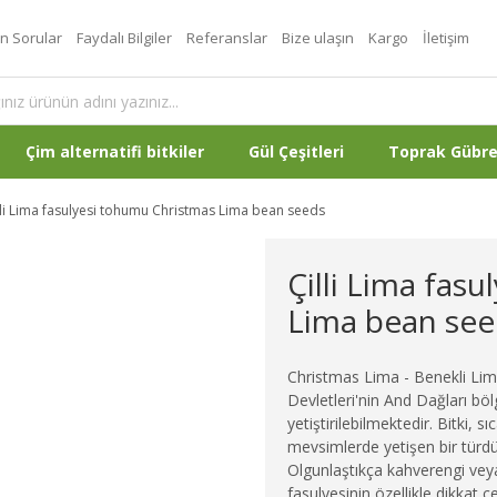
an Sorular
Faydalı Bilgiler
Referanslar
Bize ulaşın
Kargo
İletişim
Çim alternatifi bitkiler
Gül Çeşitleri
Toprak Gübr
lli Lima fasulyesi tohumu Christmas Lima bean seeds
Çilli Lima fas
Lima bean see
Christmas Lima - Benekli Lima 
Devletleri'nin And Dağları 
yetiştirilebilmektedir. Bitki, s
mevsimlerde yetişen bir türdür.
Olgunlaştıkça kahverengi vey
fasulyesinin özellikle dikkat çe