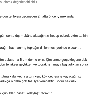
 olarak değerlendirilebilir.
göre don tehlikesi geçmeden 2 hafta önce iç mekanda
0 gün sonra dış mekâna alacağınızı hesap ederek ekim tarihini
rağın hazırlanmış toprağın dinlenmesi yerinde olacaktır.
ız ekim saksısına 5 cm derine ekin. Çimlenme gerçekleşene dek
 don tehlikesi geçtikten ve toprak ısınmaya başladıktan sonra
utma kabiliyetini arttırırken, kök çevresine yayacağınız
ladıkça o daha çok fasulye verecektir. Bodur saksılık
k çubukları hasatı kolaylaştıracaktır.