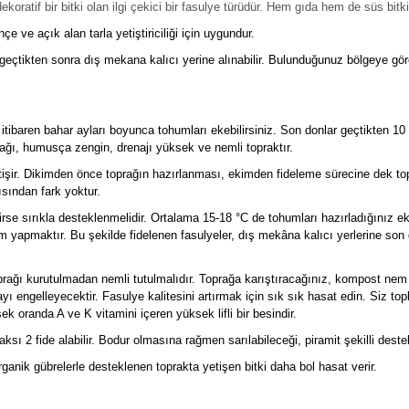
ratif bir bitki olan ilgi çekici bir fasulye türüdür. Hem gıda hem de süs bitkisi
çe ve açık alan tarla yetiştiriciliği için uygundur.
i geçtikten sonra dış mekana kalıcı yerine alınabilir. Bulunduğunuz bölgeye 
itibaren bahar ayları boyunca tohumları ekebilirsiniz. Son donlar geçtikten 1
ağı, humusça zengin, drenajı yüksek ve nemli topraktır.
şir. Dikimden önce toprağın hazırlanması, ekimden fideleme sürecine dek top
ısından fark yoktur.
erekirse sırıkla desteklenmelidir. Ortalama 15-18 °C de tohumları hazırladığın
m yapmaktır. Bu şekilde fidelenen fasulyeler, dış mekâna kalıcı yerlerine son
rağı kurutulmadan nemli tutulmalıdır. Toprağa karıştıracağınız, kompost nem t
 engelleyecektir. Fasulye kalitesini artırmak için sık sık hasat edin. Siz top
ek oranda A ve K vitamini içeren yüksek lifli bir besindir.
sı 2 fide alabilir. Bodur olmasına rağmen sarılabileceği, piramit şekilli deste
ganik gübrelerle desteklenen toprakta yetişen bitki daha bol hasat verir.