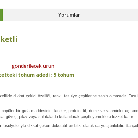
Yorumlar
eketli
gönderilecek ürün
etteki tohum adedi : 5 tohum
ellikle dikkat çekici özelliği, renkli fasulye çeşitlerine sahip olmasıdır. Fas
popüler bir gıda maddesidir. Taneler, protein, lif, demir ve vitaminler açısın
rba, güveç, pilav veya salatalarda kullanılarak çeşitli yemeklere lezzet katar.
sulyeleriyle dikkat çeken dekoratif bir bitki olarak da yetiştirilebilir. Bahçel