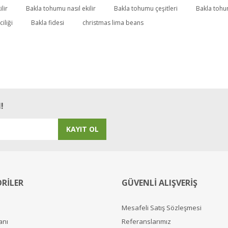
lir
Bakla tohumu nasıl ekilir
Bakla tohumu çeşitleri
Bakla tohum
ciliği
Bakla fidesi
christmas lima beans
arden.
!
KAYIT OL
RİLER
GÜVENLİ ALIŞVERİŞ
Mesafeli Satış Sözleşmesi
anı
Referanslarımız