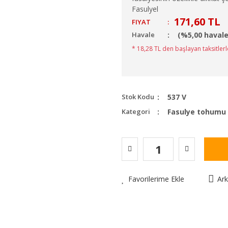
Fasulyel
171,60 TL
FIYAT
:
Havale
(%5,00 havale
* 18,28 TL den başlayan taksitlerl
Stok Kodu
537 V
Kategori
Fasulye tohumu
Favorilerime Ekle
Ar