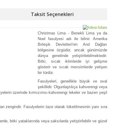
Taksit Seçenekleri
Christmas Lima - Benekli Lima ya da
Noel fasulyesi adı ile bilinir. Amerika
Birleşik Devletleri'nin And Dağları
bölgesine özgüdür, ancak günümüzde
dünya genelinde yetiştirilebilmektedir.
Bitki, sıcak iklimlerde iyi gelişme
gösterir ve sıcak mevsimlerde yetişen
bir türdür.
Fasulyeleri, genellikle büyük ve oval
şekillidir. Olgunlaştıkça kahverengi veya
ulyelerin üzerinde kırmızımsı-kahverengi lekeler ve bazen yeşil
dan zengindir. Fasulyelerin taze olarak tüketilmesinin yanı sıra
erde, bitki yataklarında veya saksılarda yetiştirilebilir ve güzel