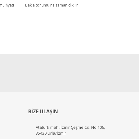
u fiyatı
Bakla tohumu ne zaman dikilir
BİZE ULAŞIN
Atatürk mah, İzmir Çeşme Cd. No:106,
35430 Urla/İzmir