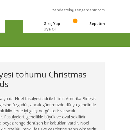
zendestek@zengardentr.com
Giriş Yap
Sepetim
Üye Ol
e
ulyesi tohumu Christmas
ds
ya da Noel fasulyesi adı ile bilinir. Amerika Birleşik
bölgesine özgüdür, ancak günümüzde dünya genelinde
ıcak iklimlerde iyi gelişme gösterir ve sıcak
 Fasulyeleri, genellikle büyük ve oval şekillidir.
a beyaz renge dönüşen bir kabukları vardır. Noel
kici özelliği, renkli fasulye çeşitlerine sahip olmasıdır.