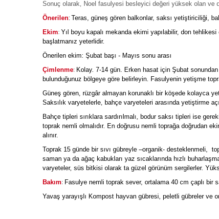
Sonuç olarak, Noel fasulyesi besleyici değeri yüksek olan ve deko
Önerilen
Teras, güneş gören balkonlar, saksı yetiştiriciliği, bah
:
:
Ekim
Yıl boyu kapalı mekanda ekimi yapılabilir, don tehlikes
başlatmanız yeterlidir.
Önerilen ekim: Şubat başı - Mayıs sonu arası
:
Çimlenme
Kolay. 7-14 gün. Erken hasat için Şubat sonundan 
bulunduğunuz bölgeye göre belirleyin. Fasulyenin yetişme topr
Güneş gören, rüzgâr almayan korunaklı bir köşede kolayca yeti
Saksılık varyetelerle, bahçe varyeteleri arasında yetiştirme aç
Bahçe tipleri sırıklara sardırılmalı, bodur saksı tipleri ise g
toprak nemli olmalıdır. En doğrusu nemli toprağa doğrudan eki
alınır.
Toprak 15 günde bir sıvı gübreyle –organik- desteklenmeli, top
saman ya da ağaç kabukları yaz sıcaklarında hızlı buharlaşmayı
varyeteler, süs bitkisi olarak ta güzel görünüm sergilerler. Yüks
:
Bakım
Fasulye nemli toprak sever, ortalama 40 cm çaplı bir sak
Yavaş yarayışlı Kompost hayvan gübresi, peletli gübreler ve or