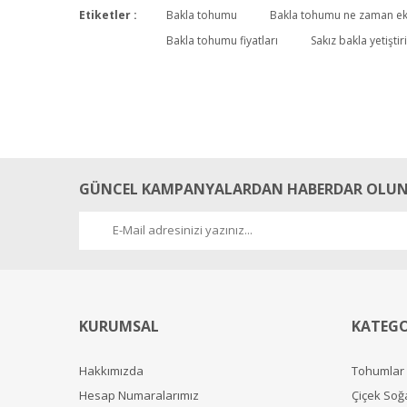
Etiketler :
Bakla tohumu
Bakla tohumu ne zaman eki
Bakla tohumu fiyatları
Sakız bakla yetiştiri
Muhteşem
Elime ulaşan fasulyelerimin hepsi çimlendi. Teşekkürler zeng
F... Y... | 11/03/2026
GÜNCEL KAMPANYALARDAN HABERDAR OLUN
Yorum Yaz
KURUMSAL
KATEGO
Hakkımızda
Tohumlar
Hesap Numaralarımız
Çiçek Soğ