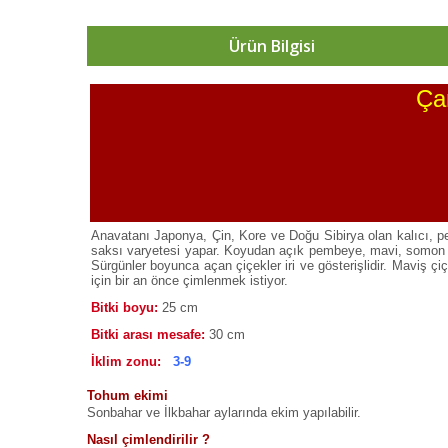
Ürün Bilgisi
Ça
Anavatanı Japonya, Çin, Kore ve Doğu Sibirya olan kalıcı, per
saksı varyetesi yapar. Koyudan açık pembeye, mavi, somon ve 
Sürgünler boyunca açan çiçekler iri ve gösterişlidir. Maviş ç
için bir an önce çimlenmek istiyor.
Bitki boyu:
25 cm
Bitki arası mesafe:
30 cm
İklim zonu:
3-9
Tohum ekimi
Sonbahar ve İlkbahar aylarında ekim yapılabilir.
Nasıl çimlendirilir ?