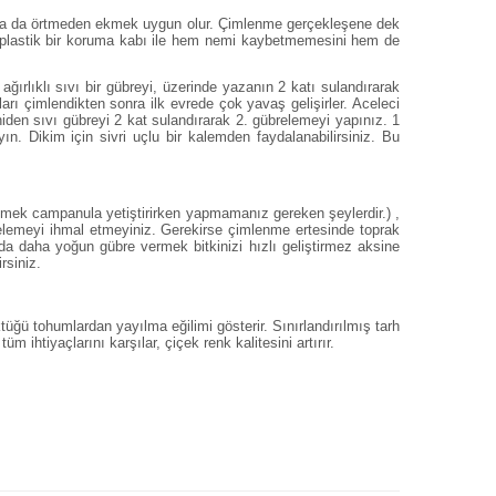
mek ya da örtmeden ekmek uygun olur. Çimlenme gerçekleşene dek
af plastik bir koruma kabı ile hem nemi kaybetmemesini hem de
ğırlıklı sıvı bir gübreyi, üzerinde yazanın 2 katı sulandırarak
rı çimlendikten sonra ilk evrede çok yavaş gelişirler. Aceleci
eniden sıvı gübreyi 2 kat sulandırarak 2. gübrelemeyi yapınız. 1
ın. Dikim için sivri uçlu bir kalemden faydalanabilirsiniz. Bu
rpmek campanula yetiştirirken yapmamanız gereken şeylerdir.) ,
elemeyi ihmal etmeyiniz. Gerekirse çimlenme ertesinde toprak
 da daha yoğun gübre vermek bitkinizi hızlı geliştirmez aksine
rsiniz.
Döktüğü tohumlardan yayılma eğilimi gösterir. Sınırlandırılmış tarh
m ihtiyaçlarını karşılar, çiçek renk kalitesini artırır.