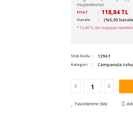
müşterilerimiz
118,84 TL
FIYAT
:
Havale
(%5,00 havale
* 12,66 TL den başlayan taksitlerl
Stok Kodu
1294 F
Kategori
Campanula toh
Favorilerime Ekle
Ar