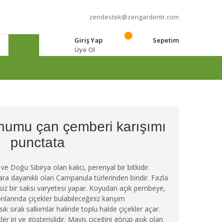
zendestek@zengardentr.com
Giriş Yap
Sepetim
Üye Ol
e
umu çan çemberi karışımı
punctata
e Doğu Sibirya olan kalıcı, perenyal bir bitkidir.
ara dayanıklı olan Campanula türlerinden biridir. Fazla
z bir saksı varyetesi yapar. Koyudan açık pembeye,
arında çiçekler bulabileceğiniz karışım
k sıralı salkımlar halinde toplu halde çiçekler açar.
r iri ve gösterişlidir. Maviş çiçeğini görüp aşık olan