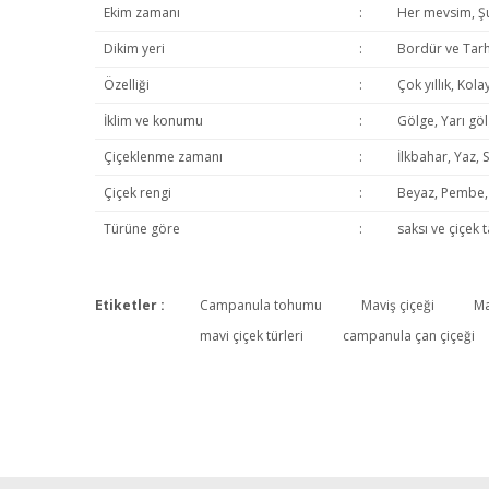
Ekim zamanı
:
Her mevsim, Şub
Dikim yeri
:
Bordür ve Tarh
Özelliği
:
Çok yıllık, Kola
İklim ve konumu
:
Gölge, Yarı göl
Çiçeklenme zamanı
:
İlkbahar, Yaz, 
Çiçek rengi
:
Beyaz, Pembe, S
Türüne göre
:
saksı ve çiçek 
Etiketler :
Campanula tohumu
Maviş çiçeği
Ma
mavi çiçek türleri
campanula çan çiçeği
Campanula
Gaçmiş yıllarda tohumdan yetiştirip güneşte kaybettiğim bir t
Serap Ozen | 19/07/2018