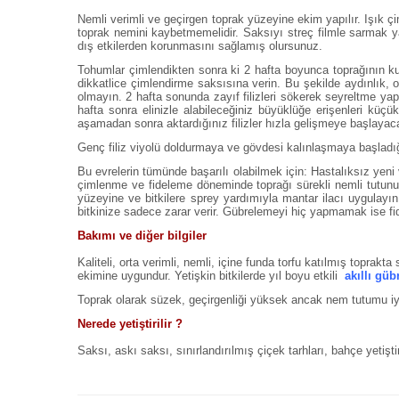
Nemli verimli ve geçirgen toprak yüzeyine ekim yapılır. Işık 
toprak nemini kaybetmemelidir. Saksıyı streç filmle sarmak y
dış etkilerden korunmasını sağlamış olursunuz.
Tohumlar çimlendikten sonra ki 2 hafta boyunca toprağının kuru
dikkatlice çimlendirme saksısına verin. Bu şekilde aydınlık, 
olmayın. 2 hafta sonunda zayıf filizleri sökerek seyreltme yapı
hafta sonra elinizle alabileceğiniz büyüklüğe erişenleri küçü
aşamadan sonra aktardığınız filizler hızla gelişmeye başlayaca
Genç filiz viyolü doldurmaya ve gövdesi kalınlaşmaya başladığı
Bu evrelerin tümünde başarılı olabilmek için: Hastalıksız yen
çimlenme ve fideleme döneminde toprağı sürekli nemli tutunu
yüzeyine ve bitkilere sprey yardımıyla mantar ilacı uygulayın
bitkinize sadece zarar verir. Gübrelemeyi hiç yapmamak ise fid
Bakımı ve diğer bilgiler
Kaliteli, orta verimli, nemli, içine funda torfu katılmış toprakta
ekimine uygundur. Yetişkin bitkilerde yıl boyu etkili
akıllı güb
Toprak olarak süzek, geçirgenliği yüksek ancak nem tutumu iyi
Nerede yetiştirilir ?
Saksı, askı saksı, sınırlandırılmış çiçek tarhları, bahçe yetişti