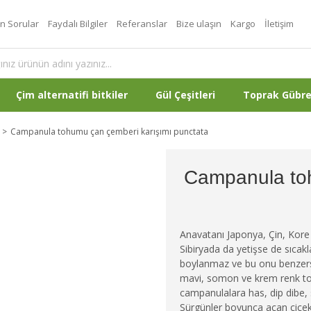
an Sorular
Faydalı Bilgiler
Referanslar
Bize ulaşın
Kargo
İletişim
Çim alternatifi bitkiler
Gül Çeşitleri
Toprak Gübr
Campanula tohumu çan çemberi karışımı punctata
Campanula toh
Anavatanı Japonya, Çin, Kore v
Sibiryada da yetişse de sıcakl
boylanmaz ve bu onu benzersi
mavi, somon ve krem renk tonl
campanulalara has, dip dibe, sı
Sürgünler boyunca açan çiçekle