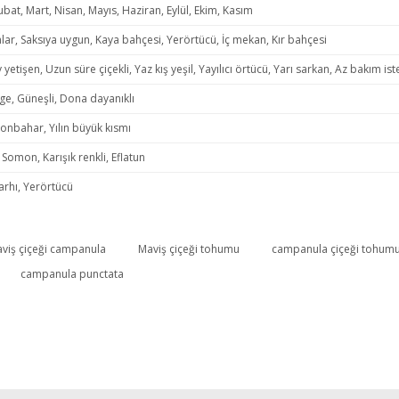
at, Mart, Nisan, Mayıs, Haziran, Eylül, Ekim, Kasım
lar, Saksıya uygun, Kaya bahçesi, Yerörtücü, İç mekan, Kır bahçesi
y yetişen, Uzun süre çiçekli, Yaz kış yeşil, Yayılıcı örtücü, Yarı sarkan, Az bakım ist
ge, Güneşli, Dona dayanıklı
Sonbahar, Yılın büyük kısmı
omon, Karışık renkli, Eflatun
tarhı, Yerörtücü
viş çiçeği campanula
Maviş çiçeği tohumu
campanula çiçeği tohum
campanula punctata
ür, çok begendiğim için tekrar tohum alıp denedim çimlendi artık gölge bir alanda