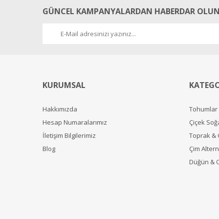
GÜNCEL KAMPANYALARDAN HABERDAR OLUN
Yorum Yaz
KURUMSAL
KATEGO
Hakkımızda
Tohumlar
Hesap Numaralarımız
Çiçek Soğ
İletişim Bilgilerimiz
Toprak &
Blog
Çim Alterna
Düğün & 