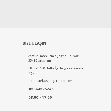
BİZE ULAŞIN
Atatürk mah, İzmir Çeşme Cd. No:106,
35430 Urla/İzmir
08:00-17:00 Hafta İçi Hergün Ziyarete
Açık
zendestek@zengardentr.com
05364525246
08:00 - 17:00