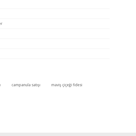
er
u
campanula satışı
maviş çiçeği fidesi
 ekim yeri hazır :)