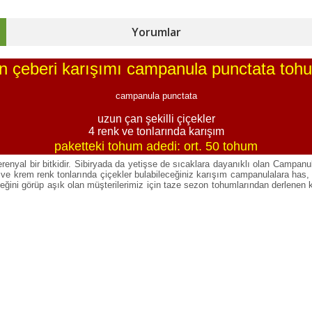
Yorumlar
n çeberi karışımı campanula punctata toh
campanula punctata
uzun çan şekilli çiçekler
4 renk ve tonlarında karışım
paketteki tohum adedi: ort. 50 tohum
enyal bir bitkidir. Sibiryada da yetişse de sıcaklara dayanıklı olan Campanul
krem renk tonlarında çiçekler bulabileceğiniz karışım campanulalara has, dip 
içeğini görüp aşık olan müşterilerimiz için taze sezon tohumlarından derlenen 