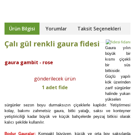
Ürün Bilgisi
Yorumlar
Taksit Seçenekleri
Çalı gül renkli gaura fidesi
Gaura yılın
büyük bir
kısmı çiçekli
gaura gambit - rose
bir süs
bitkisidir.
Güçlü yapılı
gönderilecek ürün
kök üzerinden
1 adet fide
zarif sürgünler
halinde yukarı
yükselen
sürgünler sezon boyu durmaksızın çiçeklerle kaplıdır. Yetiştirmesi
kolay, bakımı zahmetsiz gaura, bitki yatağı, saksı ve konteyner
yetiştiriciliği kadar büyük ve küçük bahçelerde peyzaj bitkisi olarak
kalıcı şekilde kullanılır.
Bodur Gauralar:
Kompakt büyüyen, küçük ve orta boy saksılarda