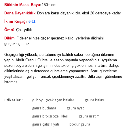
:
Bitkinin Maks. Boyu
150+ cm
:
Dona Dayanıklılık
Donlara karşı dayanıklıdır. eksi 20 dereceye kadar
:
İklim Kuşağı
6-11
:
Ömrü
Çok yıllık
:
Dikim
Fideler elinize geçer geçmez kalıcı yerlerine dikimini
gerçekleştiriniz.
Geçirgenliği yüksek, su tutumu iyi kaliteli saksı toprağına dikimini
yapın. Akıllı Granül Gübre ile sezon başında yapacağınız uygulama
sezon boyu bitkinin gelişimini destekler, çiçeklenmesini artırır. Bahçe
dikimlerinde aşırı derecede gübreleme yapmayınız. Aşırı gübreleme
yeşil aksamı geliştirir ancak çiçeklenmeyi azaltır. Bitki aşırı gübreleme
istemez.
Etiketler :
yıl boyu çiçek açan bitkiler
gaura bitkisi
Bu ürüne ilk yorumu siz yapın!
gaura budama
gaura fiyat
gaura bitkisi özellikleri
gaura üretimi
gaura çalısı fiyatı
bodur gaura
Yorum Yaz