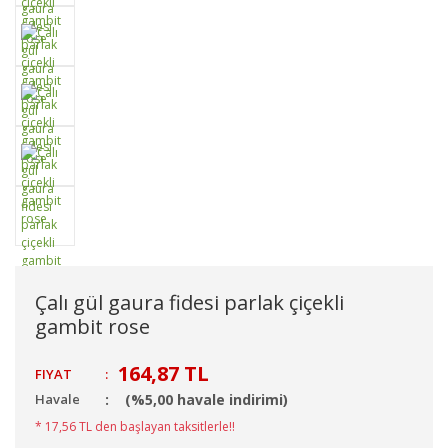
Çalı gül gaura fidesi parlak çiçekli
gambit rose
164,87 TL
FIYAT
:
Havale
(%5,00 havale indirimi)
* 17,56 TL den başlayan taksitlerle!!