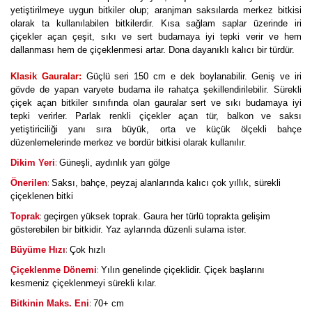
yetiştirilmeye uygun bitkiler olup; aranjman saksılarda merkez bitkisi
olarak ta kullanılabilen bitkilerdir. Kısa sağlam saplar üzerinde iri
çiçekler açan çeşit, sıkı ve sert budamaya iyi tepki verir ve hem
dallanması hem de çiçeklenmesi artar. Dona dayanıklı kalıcı bir türdür.
Klasik Gauralar:
Güçlü seri 150 cm e dek boylanabilir. Geniş ve iri
gövde de yapan varyete budama ile rahatça şekillendirilebilir. Sürekli
çiçek açan bitkiler sınıfında olan gauralar sert ve sıkı budamaya iyi
tepki verirler. Parlak renkli çiçekler açan tür, balkon ve saksı
yetiştiriciliği yanı sıra büyük, orta ve küçük ölçekli bahçe
düzenlemelerinde merkez ve bordür bitkisi olarak kullanılır.
:
Dikim Yeri
Güneşli, aydınlık yarı gölge
:
Önerilen
Saksı, bahçe, peyzaj alanlarında kalıcı çok yıllık, sürekli
çiçeklenen bitki
:
Toprak
geçirgen yüksek toprak. Gaura her türlü toprakta gelişim
gösterebilen bir bitkidir. Yaz aylarında düzenli sulama ister.
:
Büyüme Hızı
Çok hızlı
:
Çiçeklenme Dönemi
Yılın genelinde çiçeklidir. Çiçek başlarını
kesmeniz çiçeklenmeyi sürekli kılar.
:
Bitkinin Maks. Eni
70+ cm