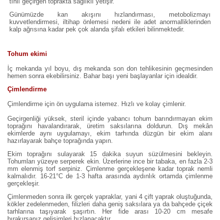
tınlı geçirgen toprakta sağlıklı yetişir.
Günümüzde kan akışını hızlandırması, metobolizmayı
kuvvetlendirmesi, iltihap önlemesi nedeni ile adet anormalliklerinden
kalp ağrısına kadar pek çok alanda şifalı etkileri bilinmektedir.
Tohum ekimi
İç mekanda yıl boyu, dış mekanda son don tehlikesinin geçmesinden
hemen sonra ekebilirsiniz. Bahar başı yeni başlayanlar için idealdir.
Çimlendirme
Çimlendirme için ön uygulama istemez. Hızlı ve kolay çimlenir.
Geçirgenliği yüksek, steril içinde yabancı tohum barındırmayan ekim
toprağını havalandırarak, üretim saksılarına doldurun. Dış mekân
ekimlerde aynı uygulamayı, ekim tarhında düzgün bir ekim alanı
hazırlayarak bahçe toprağında yapın.
Ekim toprağını sulayarak 15 dakika suyun süzülmesini bekleyin.
Tohumları yüzeye serperek ekin. Üzerlerine ince bir tabaka, en fazla 2-3
mm elenmiş torf serpiniz. Çimlenme gerçekleşene kadar toprak nemli
kalmalıdır. 16-21°C de 1-3 hafta arasında aydınlık ortamda çimlenme
gerçekleşir.
Çimlenmeden sonra ilk gerçek yapraklar, yani 4 çift yaprak oluştuğunda,
kökler zedelenmeden, filizleri daha geniş saksılara ya da bahçede çiçek
tarhlarına taşıyarak şaşırtın. Her fide arası 10-20 cm mesafe
bırakırsanız gelişimleri hızlanacaktır.