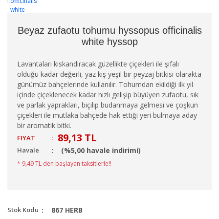
Beyaz zufaotu tohumu hyssopus officinalis
white hyssop
Lavantaları kıskandıracak güzellikte çiçekleri ile şifalı
olduğu kadar değerli, yaz kış yeşil bir peyzaj bitkisi olarakta
günümüz bahçelerinde kullanılır. Tohumdan ekildiği ilk yıl
içinde çiçeklenecek kadar hızlı gelişip büyüyen zufaotu, sık
ve parlak yaprakları, biçilip budanmaya gelmesi ve çoşkun
çiçekleri ile mutlaka bahçede hak ettiği yeri bulmaya aday
bir aromatik bitki.
89,13 TL
FIYAT
:
Havale
(%5,00 havale indirimi)
* 9,49 TL den başlayan taksitlerle!!
Stok Kodu
867 HERB