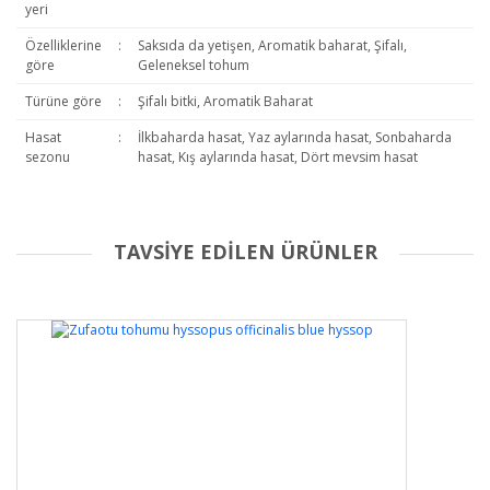
yeri
Özelliklerine
:
Saksıda da yetişen, Aromatik baharat, Şifalı,
göre
Geleneksel tohum
Türüne göre
:
Şifalı bitki, Aromatik Baharat
Hasat
:
İlkbaharda hasat, Yaz aylarında hasat, Sonbaharda
sezonu
hasat, Kış aylarında hasat, Dört mevsim hasat
TAVSİYE EDİLEN ÜRÜNLER
Bu ürüne ilk yorumu siz yapın!
Yorum Yaz