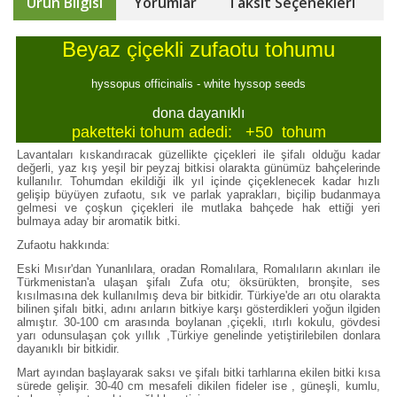
Ürün Bilgisi
Yorumlar
Taksit Seçenekleri
Beyaz çiçekli zufaotu tohumu
hyssopus officinalis - white hyssop seeds
dona dayanıklı
paketteki tohum adedi: +50 tohum
Lavantaları kıskandıracak güzellikte çiçekleri ile şifalı olduğu kadar
değerli, yaz kış yeşil bir peyzaj bitkisi olarakta günümüz bahçelerinde
kullanılır. Tohumdan ekildiği ilk yıl içinde çiçeklenecek kadar hızlı
gelişip büyüyen zufaotu, sık ve parlak yaprakları, biçilip budanmaya
gelmesi ve çoşkun çiçekleri ile mutlaka bahçede hak ettiği yeri
bulmaya aday bir aromatik bitki.
Zufaotu hakkında:
Eski Mısır'dan Yunanlılara, oradan Romalılara, Romalıların akınları ile
Türkmenistan'a ulaşan şifalı Zufa otu; öksürükten, bronşite, ses
kısılmasına dek kullanılmış deva bir bitkidir. Türkiye'de arı otu olarakta
bilinen şifalı bitki, adını arıların bitkiye karşı gösterdikleri yoğun ilgiden
almıştır. 30-100 cm arasında boylanan ,çiçekli, ıtırlı kokulu, gövdesi
yarı odunsulaşan çok yıllık ,Türkiye genelinde yetiştirilebilen donlara
dayanıklı bir bitkidir.
Mart ayından başlayarak saksı ve şifalı bitki tarhlarına ekilen bitki kısa
sürede gelişir. 30-40 cm mesafeli dikilen fideler ise , güneşli, kumlu,