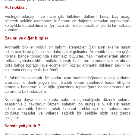
Püf noktası:
Fesleğen,adaçayı ve nane gibi bitkilerin dallarını kesip baş aşağı
gelecek şekilde asarsanız, küflenme ve dağılma olmadan yapraklarını
kolaylıkla kurutabilirsiniz. İyi hava akımı olan sıcak bir yerde bir haftada
kururlar.
Bakımı ve diğer bilgiler
Aromatik bitkiler yoğun bir bakım istemezler. Sanılanın aksine hasat
edilip biçildikçe güçlenir ve daha güzel gelişirler. Aromatik bitkilerin çoğu
normal bahçe toprağında sıkıntısız büyürler. Yapı marketlerden alınan
torflarla yetiştiricilikte mutlaka toprak bazlı torf alınmalı yoksa alınan
torfa bahçe toprağı ilave edilmelidir. Toprak aromatik bitkilerin tadını ve
kalitesini etkileyen ilk faktördür.
2. faktör ise güneştir. Ne kadar uzun saatler doğrudan güneş alırlarsa
aromaları o denli yoğun olur. Sabah erken saatlerde hasat ettiğiniz
aromatik baharatınız ile öğle güneşinde topladığınız bahar arasında tat
ve aroma farkı olacaktır.
Kuraklığa dayanıklı olsalarda saksı yetiştiriciliğinde düzenli sulama
esastır ve 3. faktördür. Düzenli sulanan, bol güneş alıp, sık sık hasat
edilen aromatik bitkiler, şifalı baharat tarhlarınızı ve saksılarınızı
doldurup taşarlar ve yıllarca sağlıklı bir şekilde sizin sağlığınıza
gelişirler.
Nerede yetiştirilir ?
Küçük bahçe ve tarla üretimine uygun. Geleneksel tarım teknikleri ile