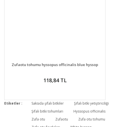
DETAYLAR
SEPETE EKLE
Zufaotu tohumu hyssopus officinalis blue hyssop
118,84 TL
Etiketler :
Saksıda şifalı bitkiler
Şifalı bitki yetiştiriciliği
Şifalı bitki tohumları
Hyssopus officinalis
Zufa otu
Zufaotu
Zufa otu tohumu