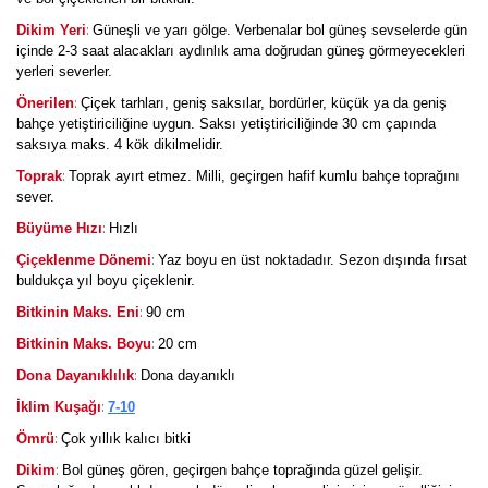
:
Dikim Yeri
Güneşli ve yarı gölge. Verbenalar bol güneş sevselerde gün
içinde 2-3 saat alacakları aydınlık ama doğrudan güneş görmeyecekleri
yerleri severler.
:
Önerilen
Çiçek tarhları, geniş saksılar, bordürler, küçük ya da geniş
bahçe yetiştiriciliğine uygun. Saksı yetiştiriciliğinde 30 cm çapında
saksıya maks. 4 kök dikilmelidir.
:
Toprak
Toprak ayırt etmez. Milli, geçirgen hafif kumlu bahçe toprağını
sever.
:
Büyüme Hızı
Hızlı
:
Çiçeklenme Dönemi
Yaz boyu en üst noktadadır. Sezon dışında fırsat
buldukça yıl boyu çiçeklenir.
:
Bitkinin Maks. Eni
90 cm
:
Bitkinin Maks. Boyu
20 cm
:
Dona Dayanıklılık
Dona dayanıklı
:
İklim Kuşağı
7-10
:
Ömrü
Çok yıllık kalıcı bitki
:
Dikim
Bol güneş gören, geçirgen bahçe toprağında güzel gelişir.