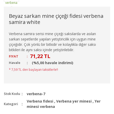
Beyaz sarkan mine çiçeği fidesi verbena
samira white
Verbena samira serisi mine çiçeği saksılarda ve asılan
sarkan sepetlerde yapılan yetiştiricilik için uygun mine
çiçeğidir. Çok yönlü bir bitkidir ve kolaylıkla diğer saksı
bitkileri ile aynı saksı içinde yetiştirilebilir.
71,22 TL
FIYAT
:
Havale
(%5,00 havale indirimi)
* 7,59 TL den başlayan taksitlerle!!
Stok Kodu
verbena-7
Verbena fidesi
,
Verbena yer minesi
,
Yer
Kategori
minesi verbena