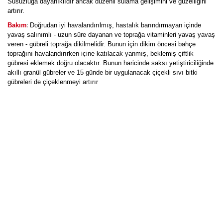
Susuzluğa dayanıklıdır ancak düzenli sulama gelişimini ve güzelliğini
artırır.
:
Bakım
Doğrudan iyi havalandırılmış, hastalık barındırmayan içinde
yavaş salınımlı - uzun süre dayanan ve toprağa vitaminleri yavaş yavaş
veren - gübreli toprağa dikilmelidir. Bunun için dikim öncesi bahçe
toprağını havalandırırken içine katılacak yanmış, beklemiş çiftlik
gübresi eklemek doğru olacaktır. Bunun haricinde saksı yetiştiriciliğinde
akıllı granül gübreler ve 15 günde bir uygulanacak çiçekli sıvı bitki
gübreleri de çiçeklenmeyi artırır
Bu ürüne ilk yorumu siz yapın!
Yorum Yaz