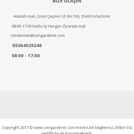
BİZE ULAŞIN
Atatürk mah, İzmir Çeşme Cd. No:106, 35430 Urla/İzmir
08:00-17:00 Hafta İçi Hergün Ziyarete Açık
zendestek@zengardentr.com
05364525246
08:00 - 17:00
Copyright 2017 © www.zengardentr.com Kredi kartı bilgileriniz 256bit SSL
sertifikası ile korunmaktadır.