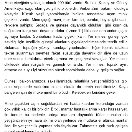
Mine çiçeğinin yaklaşık olarak 200 türü vardır. Bu bitki Kuzey ve Güney
Amerika'ya özgü olan çok yıllık bitkilerdir. Verbena'nın bakımı oldukça
kolaydır. Küçük yeşil yapraklarıyla birlikte rengarenk açan minik
çiçekleri vardır. Mine çiçeği mavi, mor, kırmızı, pembe, beyaz gibi canlı
renklere sahiptir. Sıcağa ve güneşe dayanıklı oldukları gibi kışın da
soğuklara karşı yarı dayanıklıdırlar. ( zone 7 ) İlkbahar ortasından çiçek
açmaya başlar, Sonbahara kadar çiçekli kalır. Yer minesi güneşi çok
sevdiği için özellikle güneşli alanların çiçeklendirilmesinde tercih edilir.
Sulaması toprağın yüzeyi kurukça yapılmalıdır. Eğer toprak ıslaksa
tekrar sulanmayı sevmez fakat susuzluğa dayanıklıdır diye de uzun
süre susuz bırakılırsa çiçek açması ve gelişmesi yavaşlar. Yer minesi
dikilecek alan rüzgarlı ve güneşli olmalıdır. Yer minesi toprak ayırt
etmese de suyu iyi süzdüren süzek topraklarda daha iyi gelişim sağlar.
Güneşli balkonlarınızda saksılarınızda rahatlıkla yetiştirebildiğiniz gibi
askı sepetlerde sarkıtma bitkisi olarak da tercih edebilirsiniz. Kaya
bahçeleri için de mükemmel bir bitkidir. Kelebekleri kendine çeker.
Mine çiçekleri aşırı soğuklardan ve hastalıklardan korunduğu zaman
çok yıllık kalıcı bir bitkidir. Bitki, mantar hastalıklarına karşı hassasiyeti
ile tanınır bu nedenle satışa mantara dayanıklı türler sunulsa da
yetiştiricilerin iyi hava akımı olan yerlerde ve mutlaka el altında mantar
ilacı ile yetiştiricilik yapmasında fayda var. Zahmetsiz çok hızlı gelişen
ve bol çiçeklenen bir bitkidir.