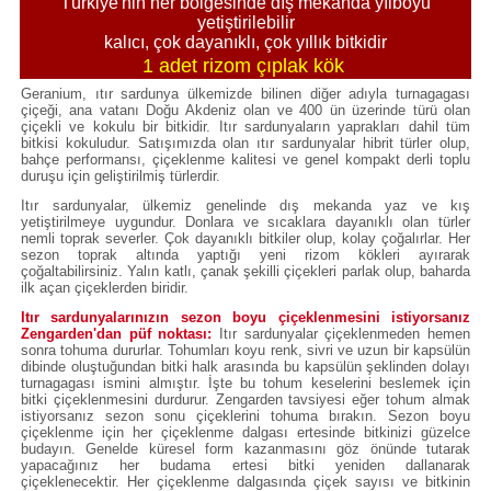
Türkiye'nin her bölgesinde dış mekanda yılboyu
yetiştirilebilir
kalıcı, çok dayanıklı, çok yıllık bitkidir
1 adet rizom çıplak kök
Geranium, ıtır sardunya ülkemizde bilinen diğer adıyla turnagagası
çiçeği, ana vatanı Doğu Akdeniz olan ve 400 ün üzerinde türü olan
çiçekli ve kokulu bir bitkidir. Itır sardunyaların yaprakları dahil tüm
bitkisi kokuludur. Satışımızda olan ıtır sardunyalar hibrit türler olup,
bahçe performansı, çiçeklenme kalitesi ve genel kompakt derli toplu
duruşu için geliştirilmiş türlerdir.
Itır sardunyalar, ülkemiz genelinde dış mekanda yaz ve kış
yetiştirilmeye uygundur. Donlara ve sıcaklara dayanıklı olan türler
nemli toprak severler. Çok dayanıklı bitkiler olup, kolay çoğalırlar. Her
sezon toprak altında yaptığı yeni rizom kökleri ayırarak
çoğaltabilirsiniz. Yalın katlı, çanak şekilli çiçekleri parlak olup, baharda
ilk açan çiçeklerden biridir.
Itır sardunyalarınızın sezon boyu çiçeklenmesini istiyorsanız
Zengarden'dan püf noktası:
Itır sardunyalar çiçeklenmeden hemen
sonra tohuma dururlar. Tohumları koyu renk, sivri ve uzun bir kapsülün
dibinde oluştuğundan bitki halk arasında bu kapsülün şeklinden dolayı
turnagagası ismini almıştır. İşte bu tohum keselerini beslemek için
bitki çiçeklenmesini durdurur. Zengarden tavsiyesi eğer tohum almak
istiyorsanız sezon sonu çiçeklerini tohuma bırakın. Sezon boyu
çiçeklenme için her çiçeklenme dalgası ertesinde bitkinizi güzelce
budayın. Genelde küresel form kazanmasını göz önünde tutarak
yapacağınız her budama ertesi bitki yeniden dallanarak
çiçeklenecektir. Her çiçeklenme dalgasında çiçek sayısı ve bitkinin