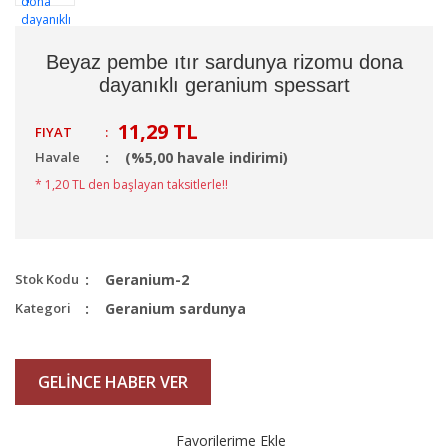
Beyaz pembe ıtır sardunya rizomu dona
dayanıklı geranium spessart
11,29 TL
FIYAT
:
Havale
(%5,00 havale indirimi)
* 1,20 TL den başlayan taksitlerle!!
Stok Kodu
Geranium-2
Kategori
Geranium sardunya
GELİNCE HABER VER
Favorilerime Ekle