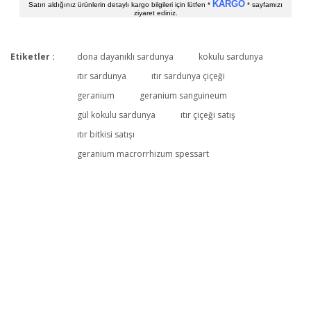
KARGO
Satın aldığınız ürünlerin detaylı kargo bilgileri için lütfen *
* sayfamızı
ziyaret ediniz.
Etiketler :
dona dayanıklı sardunya
kokulu sardunya
Bu ürüne ilk yorumu siz yapın!
ıtır sardunya
ıtır sardunya çiçeği
geranium
geranium sanguineum
gül kokulu sardunya
ıtır çiçeği satış
Yorum Yaz
ıtır bitkisi satışı
geranium macrorrhizum spessart