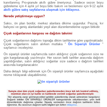
kanıtlanmış Pro-granule akıllı gübre öneriyoruz. Sadece sezon boyu
gübreleme için 4 aylık yıl boyu bitki bakım ve beslemesi için 9-12 aylık
akıllı gübre satış sayfalarına ulaşmak için tıklayınız.
Nerede yetiştirmeye uygun?
Saksı, ön plan bordür, merkez alanlara dikime uygundur. Peyzaj, kır
bahçesi ve geniş alanlardaki yeşil alan düzenlemelerine uygun bitkidir.
Çiçek soğanlarının kargosu ve dağıtım takvimi
Çiçek soğanlarının dağıtımı toprağa dikim tarihlerine göre yapılmaktadır.
Çiçek soğanlarını satın alırken mutlaka "
Ön Siparişli Ürünler
"
sayfamızı inceleyiniz.
Ön siparişli ürünler sayfamızda satın aldığınız çiçek soğanının size ne
gün kargolanacağı yazılmıştır. Her sezon belli tarihler arasında dağıtım
yapıldığından, satın aldığınız soğanlar size sadece o dağıtım tarihleri
arasında kargolanacaktır.
Daha detaylı bilgi edinmek için Ön siparişli ürünler sayfamıza aşağıdaki
resme tıklayarak ulaşabilirsiniz.
Satışta olan tüm çiçek soğanları paketlenmeden önce tek tek kontrol edilmiş,
mümkün olan en iyi kalite ve kalibrede verimli soğanlar paketlenmiştir.
Her alışveriş zarar görmeyecekleri şekilde paketlenmiş olarak adresinize kargolanır.
Soğanlı bitkiler ÖN SİPARİŞLİ ÜRÜNLER kategorisinde olduklarından, yılın belli
dönemlerinde dağıtıma çıkarlar. Sipariş vermeden önce dağıtım tarihlerini lütfen
öğreniniz. Bu sezonun dağıtım tarihi bilgileri için lütfen
tıklayınız
.