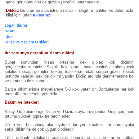
genel görünümünün de güzelleşeceğini unutmayınız.
Dikkat:
Bu ürün ön siparişli ürün olabilir. Dağıtım tarihleri ve daha fazla
bilgi için lütfen
tıklayınız
.
soğan dikimi
bakımı
ideal
kargo ve dağıtım tarihleri
Itır sardunya geranium rizom dikimi
Şubat sonundan Nisan ortasına dek çıplak kök dikimini
gerçekleştirebilirsiniz. Saçak kök kısmı hava boşluğu kalmayacak
şekilde toprağa gömülen kökün, tepe kısmındaki sürgün gözleri toprak
üstünde kalacak şekilde dikimi yapılır. Dikim ardında derinlemesine bol
ve temiz su ile sulanır.
Bahçe dikimlerinde metrekareye 5-6 kök yeterlidir. Bordürlerde her kök
arası 40 cm mesafe yeterlidir.
Bakım ve istekleri
Kolay. Gübreleme için Nisan ve Haziran ayları uygundur. Geçirgen, nem
tutumu yüksek toprakları tercih eder.
Dikim yeri bol güneş alan aydınlık bir yer olmalıdır. Itır sardunyalar
saksı dikimine de çok uygun bitkilerdir.
Tüm soğanlı bitkilerde sezonluk gübreleme için verimi ve etkisi