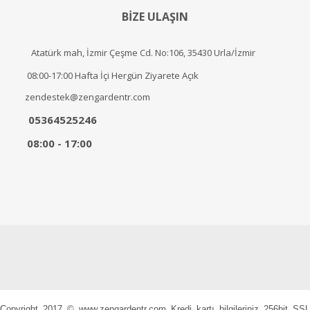
BİZE ULAŞIN
Atatürk mah, İzmir Çeşme Cd. No:106, 35430 Urla/İzmir
08:00-17:00 Hafta İçi Hergün Ziyarete Açık
zendestek@zengardentr.com
05364525246
08:00 - 17:00
Copyright 2017 © www.zengardentr.com Kredi kartı bilgileriniz 256bit SSL