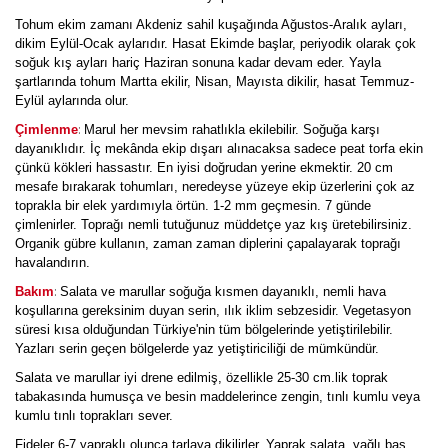
Tohum ekim zamanı Akdeniz sahil kuşağında Ağustos-Aralık ayları,
dikim Eylül-Ocak aylarıdır. Hasat Ekimde başlar, periyodik olarak çok
soğuk kış ayları hariç Haziran sonuna kadar devam eder. Yayla
şartlarında tohum Martta ekilir, Nisan, Mayısta dikilir, hasat Temmuz-
Eylül aylarında olur.
:
Çimlenme
Marul her mevsim rahatlıkla ekilebilir. Soğuğa karşı
dayanıklıdır. İç mekânda ekip dışarı alınacaksa sadece peat torfa ekin
çünkü kökleri hassastır. En iyisi doğrudan yerine ekmektir. 20 cm
mesafe bırakarak tohumları, neredeyse yüzeye ekip üzerlerini çok az
toprakla bir elek yardımıyla örtün. 1-2 mm geçmesin. 7 günde
çimlenirler. Toprağı nemli tutuğunuz müddetçe yaz kış üretebilirsiniz.
Organik gübre kullanın, zaman zaman diplerini çapalayarak toprağı
havalandırın.
:
Bakım
Salata ve marullar soğuğa kısmen dayanıklı, nemli hava
koşullarına gereksinim duyan serin, ılık iklim sebzesidir. Vegetasyon
süresi kısa olduğundan Türkiye'nin tüm bölgelerinde yetiştirilebilir.
Yazları serin geçen bölgelerde yaz yetiştiriciliği de mümkündür.
Salata ve marullar iyi drene edilmiş, özellikle 25-30 cm.lik toprak
tabakasında humusça ve besin maddelerince zengin, tınlı kumlu veya
kumlu tınlı toprakları sever.
Fideler 6-7 yapraklı olunca tarlaya dikilirler. Yaprak salata, yağlı baş