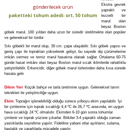
Ekstra gevrek
gönderilecek ürün
yapraklı ve
paketteki tohum adedi: ort. 50 tohum
lezzetli bir
marul olan
beyaz Boston
göbek marul, 100 yıldan daha uzun bir süredir üretilmekte olan popüler
ve geleneksel bir türdür.
Sıkı göbekli bir marul olup, 30 cm. çapa ulaşabilir. Sıkı göbek yapısı ve
geniş çapı ile topraktan yükselerek gelişir, bu sayede dip çürümelerine
imkân vermez ve temiz marul hasatına olanak sağlar. Ortalama 60-75
günde hasat imkânı olan beyaz Boston marul sıcak iklimlerde rahatlıkla
yetiştirilebilir. Erkencidir, diğer göbek marul türlerinden daha kısa sürede
hasata gelir.
:
Dikim Yeri
Küçük bahçe ve tarla üretimine uygun. Geleneksel tarım
teknikleri ile yetiştiriciliğe uygun.
Ekim
Toprağın işlenebilirliği olduğu sürece yılboyu ekim yapılabilir. İyi
:
bir çimlenme için toprak sıcaklığı 4,4 ºC ile 26,7 ºC arasında, en uygun
hava sıcaklığı 24 ºC olmalıdır. Ekimden 6-10 gün sonra tohumlar
çimlenir ve toprak yüzüne çıkarlar. Bitkiler 3-4 yapraklı olduğu zaman
yastıklarda seyreltme yapılır. Fidelikte yabani otlar ayıklanır, sulama,
hastalık ve zararlılarla mücadele yapılır.