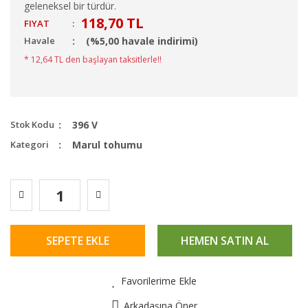
geleneksel bir türdür.
118,70 TL
FIYAT
:
Havale
(%5,00 havale indirimi)
* 12,64 TL den başlayan taksitlerle!!
Stok Kodu
396 V
Kategori
Marul tohumu
SEPETE EKLE
HEMEN SATIN AL
Favorilerime Ekle
Arkadaşına Öner