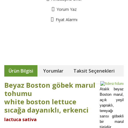
Yorum Yaz
Fiyat Alarmı
Ürün Bilgisi
Yorumlar
Taksit Seçenekleri
Beyaz Boston göbek marul
Atalık beyaz
tohumu
Boston marul,
white boston lettuce
açık yeşil
yapraklı,
sıcağa dayanıklı, erkenci
tereyağı
sarısı göbekli
lactuca sativa
bir marul
türüdür.