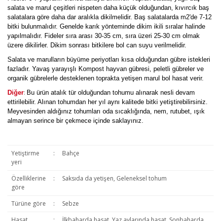
salata ve marul çeşitleri nispeten daha küçük olduğundan, kıvırcık baş
salatalara göre daha dar aralıkla dikilmelidir. Baş salatalarda m2'de 7-12
bitki bulunmalıdır. Genelde karık yönteminde dikim ikili sıralar halinde
yapılmalıdır. Fideler sıra arası 30-35 cm, sıra üzeri 25-30 cm olmak
üzere dikilirler. Dikim sonrası bitkilere bol can suyu verilmelidir.
Salata ve marulların büyüme periyotları kısa olduğundan gübre istekleri
fazladır. Yavaş yarayışlı Kompost hayvan gübresi, peletli gübreler ve
organik gübrelerle desteklenen toprakta yetişen marul bol hasat verir.
:
Diğer
Bu ürün atalık tür olduğundan tohumu alınarak nesli devam
ettirilebilir. Alınan tohumdan her yıl aynı kalitede bitki yetiştirebilirsiniz.
Meyvesinden aldığınız tohumları oda sıcaklığında, nem, rutubet, ışık
almayan serince bir çekmece içinde saklayınız.
Yetiştirme
:
Bahçe
yeri
Özelliklerine
:
Saksıda da yetişen, Geleneksel tohum
göre
Türüne göre
:
Sebze
Hasat
:
İlkbaharda hasat, Yaz aylarında hasat, Sonbaharda