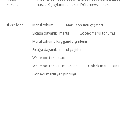
sezonu
hasat, Kış aylarında hasat, Dört mevsim hasat
Etiketler :
Marul tohumu
Marul tohumu çeşitleri
Bu ürüne ilk yorumu siz yapın!
Sıcağa dayanıklı marul
Göbek marul tohumu
Marul tohumu kaç günde çimlenir
Sıcağa dayanıklı marul çeşitleri
Yorum Yaz
White boston lettuce
White boston lettuce seeds
Göbek marul ekimi
Göbekli marul yetiştiriciliği