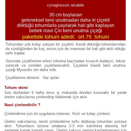
cynoglossum amabile
30 cm boylanan
geleneksel beni unutmadan daha iri çiçekli
döktüğü tohumlarla yayılarak halı gibi kaplayan
bebek mavi Çin beni unutma çiçeği
paketteki tohum adedi: ort.75 tohum
Tohumdan çok kolay yetişen bir çiçektir. Kendi döktüğü tohumlarından
da sürdüğünden bir kaç sezon için de masmavi bir halı gibi ekili olduğu
tarhı kaplar.
Sezonda çiçeklenme ertesi tohuma kaçmadan kısacık budayın, tekrar
sürecek ve yeniden çiçeklenecektir. Çiçekleri klasik beni unutma
çiçeği Myosotis ten daha iridir.
Çiçeklenme dönemi: Yaz ayları
Tohum ekimi
Son donlardan 6 hafta önce iç mekanda dondan korunaklı bir yerde
üretim saksılarına çimlendirip fidelemek için ekin.
Nasıl çimlendirilir ?
Çimlendirme için ön uygulama istemez. Hızlı ve kolay çimlenir.
Üretim saksılarına, nemli çimlendirme torfu doldurup tohumları yüzeye
ekin. Tohumların üstüne ortalama 2-3 mm kalınlıkta elenmiş torf
serperek kapak toprağı yapın. Üretim saksısı nemini kaybetmemesi için