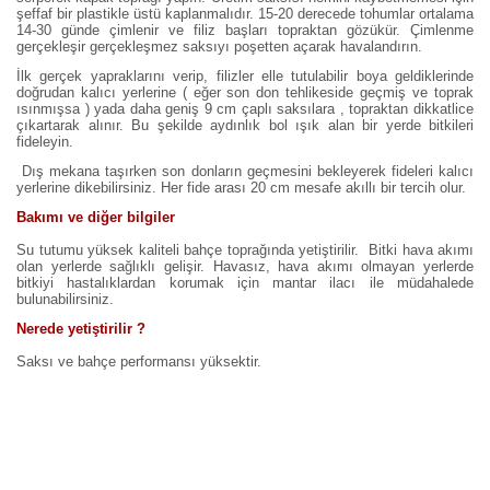
şeffaf bir plastikle üstü kaplanmalıdır. 15-20 derecede tohumlar ortalama
14-30 günde çimlenir ve filiz başları topraktan gözükür. Çimlenme
gerçekleşir gerçekleşmez saksıyı poşetten açarak havalandırın.
İlk gerçek yapraklarını verip, filizler elle tutulabilir boya geldiklerinde
doğrudan kalıcı yerlerine ( eğer son don tehlikeside geçmiş ve toprak
ısınmışsa ) yada daha geniş 9 cm çaplı saksılara , topraktan dikkatlice
çıkartarak alınır. Bu şekilde aydınlık bol ışık alan bir yerde bitkileri
fideleyin.
Dış mekana taşırken son donların geçmesini bekleyerek fideleri kalıcı
yerlerine dikebilirsiniz. Her fide arası 20 cm mesafe akıllı bir tercih olur.
Bakımı ve diğer bilgiler
Su tutumu yüksek kaliteli bahçe toprağında yetiştirilir. Bitki hava akımı
olan yerlerde sağlıklı gelişir. Havasız, hava akımı olmayan yerlerde
bitkiyi hastalıklardan korumak için mantar ilacı ile müdahalede
bulunabilirsiniz.
Nerede yetiştirilir ?
Saksı ve bahçe performansı yüksektir.