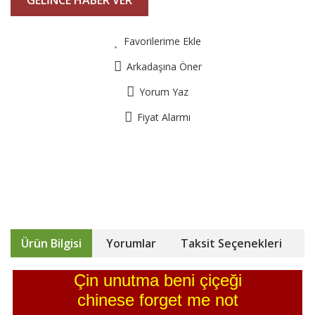
GELİNCE HABER VER
Favorilerime Ekle
Arkadaşına Öner
Yorum Yaz
Fiyat Alarmı
Ürün Bilgisi
Yorumlar
Taksit Seçenekleri
Çin unutma beni çiçeği
chinese forget me not