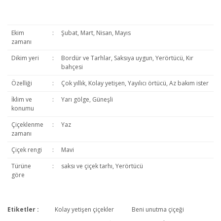
Ekim
:
Şubat, Mart, Nisan, Mayıs
zamanı
Dikim yeri
:
Bordür ve Tarhlar, Saksıya uygun, Yerörtücü, Kır
bahçesi
Özelliği
:
Çok yıllık, Kolay yetişen, Yayılıcı örtücü, Az bakım ister
İklim ve
:
Yarı gölge, Güneşli
konumu
Çiçeklenme
:
Yaz
zamanı
Çiçek rengi
:
Mavi
Türüne
:
saksı ve çiçek tarhı, Yerörtücü
göre
Etiketler :
Kolay yetişen çiçekler
Beni unutma çiçeği