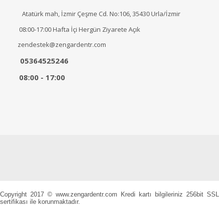
Atatürk mah, İzmir Çeşme Cd. No:106, 35430 Urla/İzmir
08:00-17:00 Hafta İçi Hergün Ziyarete Açık
zendestek@zengardentr.com
05364525246
08:00 - 17:00
Copyright 2017 © www.zengardentr.com Kredi kartı bilgileriniz 256bit SSL
sertifikası ile korunmaktadır.