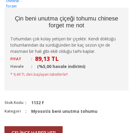
Çin beni unutma çiçeği tohumu chinese
forget me not
Tohumdan çok kolay yetişen bir çiçektir. Kendi döktüğü
tohumlarından da sürdüğünden bir kaç sezon için de
masmavi bir halı gibi ekili olduğu tarhı kaplar.
89,13 TL
FIYAT
:
Havale
(%5,00 havale indirimi)
* 9,49 TL den başlayan taksitlerle!!
Stok Kodu
1132 F
Kategori
Myosotis beni unutma tohumu