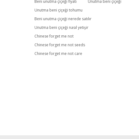
Bu ürüne ilk yorumu siz yapın!
Beni unutma çiçeği fiyatı
Unutma beni çiçeği
Unutma beni çiçeği tohumu
Beni unutma çiçeği nerede satılır
Yorum Yaz
Unutma beni çiçeği nasıl yetişir
Chinese forget me not
Chinese forget me not seeds
Chinese forget me not care