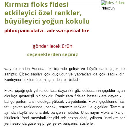
Kırmızı floks fidesi
Phlox'un
etkileyici özel renkler,
büyüleyici yoğun kokulu
phlox paniculata - adessa special fire
gönderilecek ürün
seçeneklerden seçiniz
varyetelerinden Adessa tek biçimde gelişir ve büyük canlı çiçeklere
sahiptir. Çiçek sapları çok güçlüdür ve yaprakları da çok sağlıklıdır.
Konteyner bitkileri üretimi için ideal bir bitkidir.
Floks çiçeği çok yıllık, donlara dayanıklı göz dolduran iri çiçekler açan
oldukça gösterişli bir bitkidir. Paniculata fideleri hastalıklara dayanıklı,
bahçe performansı oldukça yüksek varyetelerdir. Floks çiçeklerine has
tatlı şeker renklerinde, parlak, tertemiz renkleri ile çiçekleri Temmuz
ayından Eylül sonuna dek bahçenizi süsler. Unutmayın Flokslar kalıcı
bitkilerdir. Yani mevsimlikler gibi tek sezon değil, yıllarca üstelikte her
yeni sezonda güzelleşip, gelişerek bahçenizi süslerler.