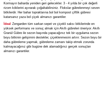
Kormayın baharda yeniden geri gelecekler. 3 - 4 yılda bir çok değerli
rizom köklerini ayırarak çoğaltabilirsiniz. Flokslar gübrelenmeyi seven
bitkilerdir. Her bahar topraklarına bol bol kompost çiftlik gübresi
katarsanız yaza bol çiçek almanızı garantiler.
:
İdeal
Zengarden tüm sarkan sepet ve çiçekli saksı bitkilerinde en
yüksek performans ve sonuç almak için Akıllı gübreleri öneriyor. Akıllı
Granül Gübre ile sezon başında yapacağınız tek bir uygulama sezon
boyu bitkinin gelişimini destekler, çiçeklenmesini artırır. Sezon boyu bir
daha gübreleme yapmak, gübreleme zamanı takip etmek zorunda
kalmayacağınız gibi bugüne dek alamadığınız gerçek sonuçları
almanızı garantiler.
Bu ürüne ilk yorumu siz yapın!
Yorum Yaz