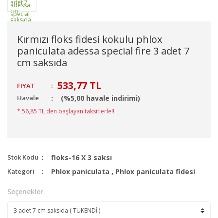
Kırmızı floks fidesi kokulu phlox
paniculata adessa special fire 3 adet 7
cm saksıda
533,77 TL
FIYAT
:
Havale
(%5,00 havale indirimi)
* 56,85 TL den başlayan taksitlerle!!
Stok Kodu
floks-16 X 3 saksı
Kategori
Phlox paniculata
,
Phlox paniculata fidesi
Seçenekler