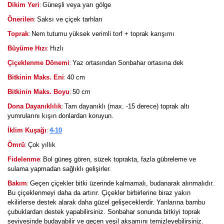
:
Dikim Yeri
Güneşli veya yarı gölge
:
Önerilen
Saksı ve çiçek tarhları
:
Toprak
Nem tutumu yüksek verimli torf + toprak karışımı
:
Büyüme Hızı
Hızlı
:
Çiçeklenme Dönemi
Yaz ortasından Sonbahar ortasına dek
:
Bitkinin Maks. Eni
40 cm
:
Bitkinin Maks. Boyu
50 cm
:
Dona Dayanıklılık
Tam dayanıklı (max. -15 derece) toprak altı
yumrularını kışın donlardan koruyun.
:
İklim Kuşağı
4-10
:
Ömrü
Çok yıllık
:
Fidelenme
Bol güneş gören, süzek toprakta, fazla gübreleme ve
sulama yapmadan sağlıklı gelişirler.
:
Bakım
Geçen çiçekler bitki üzerinde kalmamalı, budanarak alınmalıdır.
Bu çiçeklenmeyi daha da artırır. Çiçekler birbirlerine biraz yakın
ekilirlerse destek alarak daha güzel gelişeceklerdir. Yanlarına bambu
çubuklardan destek yapabilirsiniz. Sonbahar sonunda bitkiyi toprak
seviyesinde budayabilir ve geçen yeşil aksamını temizleyebilirsiniz.