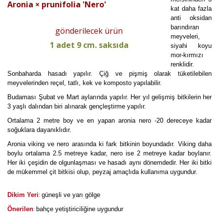
Aronia × prunifolia 'Nero'
kat daha fazla
anti oksidan
barındıran
gönderilecek ürün
meyveleri,
1 adet 9 cm. saksıda
siyahi koyu
mor-kırmızı
renklidir.
Sonbaharda hasadı yapılır. Çiğ ve pişmiş olarak tüketilebilen
meyvelerinden reçel, tatlı, kek ve komposto yapılabilir.
Budaması Şubat ve Mart aylarında yapılır. Her yıl gelişmiş bitkilerin her
3 yaşlı dalından biri alınarak gençleştirme yapılır.
Ortalama 2 metre boy ve en yapan aronia nero -20 dereceye kadar
soğuklara dayanıklıdır.
Aronia viking ve nero arasında ki fark bitkinin boyundadır. Viking daha
boylu ortalama 2.5 metreye kadar, nero ise 2 metreye kadar boylanır.
Her iki çeşidin de olgunlaşması ve hasadı aynı dönemdedir. Her iki bitki
de mükemmel çit bitkisi olup, peyzaj amaçlıda kullanıma uygundur.
:
Dikim Yeri
güneşli ve yarı gölge
:
Önerilen
bahçe yetiştiriciliğine uygundur