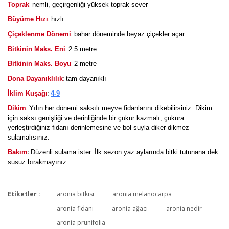
:
Toprak
nemli, geçirgenliği yüksek toprak sever
:
Büyüme Hızı
hızlı
:
Çiçeklenme Dönemi
bahar döneminde beyaz çiçekler açar
:
Bitkinin Maks. Eni
2.5 metre
:
Bitkinin Maks. Boyu
2 metre
:
Dona Dayanıklılık
tam dayanıklı
:
İklim Kuşağı
4-9
:
Dikim
Yılın her dönemi saksılı meyve fidanlarını dikebilirsiniz. Dikim
için saksı genişliği ve derinliğinde bir çukur kazmalı, çukura
yerleştirdiğiniz fidanı derinlemesine ve bol suyla diker dikmez
sulamalısınız.
:
Bakım
Düzenli sulama ister. İlk sezon yaz aylarında bitki tutunana dek
susuz bırakmayınız.
Etiketler :
aronia bitkisi
aronia melanocarpa
Bu ürüne ilk yorumu siz yapın!
aronia fidanı
aronia ağacı
aronia nedir
aronia prunifolia