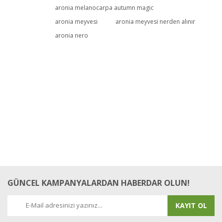
aronia melanocarpa autumn magic
Yorum Yaz
aronia meyvesi
aronia meyvesi nerden alınır
aronia nero
GÜNCEL KAMPANYALARDAN HABERDAR OLUN!
KAYIT OL