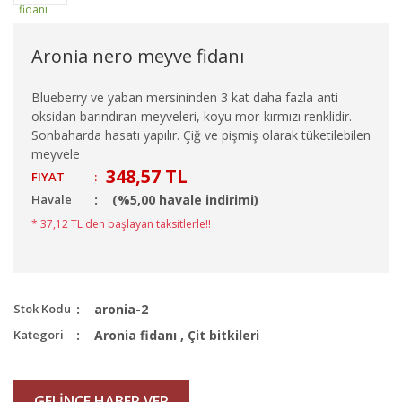
Aronia nero meyve fidanı
Blueberry ve yaban mersininden 3 kat daha fazla anti
oksidan barındıran meyveleri, koyu mor-kırmızı renklidir.
Sonbaharda hasatı yapılır. Çiğ ve pişmiş olarak tüketilebilen
meyvele
348,57 TL
FIYAT
:
Havale
(%5,00 havale indirimi)
* 37,12 TL den başlayan taksitlerle!!
Stok Kodu
aronia-2
Kategori
Aronia fidanı
,
Çit bitkileri
GELİNCE HABER VER