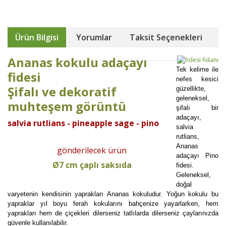
Ürün Bilgisi
Yorumlar
Taksit Seçenekleri
Ananas kokulu adaçayı
Tek kelime ile
fidesi
nefes kesici
Şifalı ve dekoratif
güzellikte,
geleneksel,
muhteşem görüntü
şifalı bir
adaçayı,
salvia rutlians - pineapple sage - pino
salvia
rutlians,
Ananas
gönderilecek ürün
adaçayı Pino
Ø7 cm çaplı saksıda
fidesi.
Geleneksel,
doğal
varyetenin kendisinin yaprakları Ananas kokuludur. Yoğun kokulu bu
yapraklar yıl boyu ferah kokularını bahçenize yayarlarken, hem
yaprakları hem de çiçekleri dilerseniz tatlılarda dilerseniz çaylarınızda
güvenle kullanılabilir.