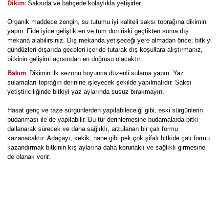
:
Dikim
Saksıda ve bahçede kolaylıkla yetişirler.
Organik maddece zengin, su tutumu iyi kaliteli saksı toprağına dikimini
yapın. Fide iyice geliştikten ve tüm don riski geçtikten sonra dış
mekana alabilirsiniz. Dış mekanda yetişeceği yere almadan önce; bitkiyi
gündüzleri dışarıda geceleri içeride tutarak dış koşullara alıştırmanız,
bitkinin gelişimi açısından en doğrusu olacaktır.
:
Bakım
Dikimin ilk sezonu boyunca düzenli sulama yapın. Yaz
sulamaları toprağın derinine işleyecek şekilde yapılmalıdır. Saksı
yetiştiriciliğinde bitkiyi yaz aylarında susuz bırakmayın.
Hasat genç ve taze sürgünlerden yapılabileceiği gibi, eski sürgünlerin
budanması ile de yapılabilir. Bu tür derinlemesine budamalarda bitki
dallanarak sürecek ve daha sağlıklı, arzulanan bir çalı formu
kazanacaktır. Adaçayı, kekik, nane gibi pek çok şifalı bitkide çalı formu
kazandırmak bitkinin kış aylarına daha korunaklı ve sağlıklı girmesine
de olanak verir.
Bu ürüne ilk yorumu siz yapın!