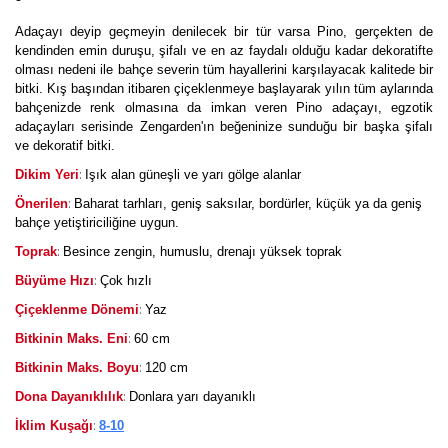
Adaçayı deyip geçmeyin denilecek bir tür varsa Pino, gerçekten de
kendinden emin duruşu, şifalı ve en az faydalı olduğu kadar dekoratifte
olması nedeni ile bahçe severin tüm hayallerini karşılayacak kalitede bir
bitki. Kış başından itibaren çiçeklenmeye başlayarak yılın tüm aylarında
bahçenizde renk olmasına da imkan veren Pino adaçayı, egzotik
adaçayları serisinde Zengarden'ın beğeninize sunduğu bir başka şifalı
ve dekoratif bitki.
:
Dikim Yeri
Işık alan güneşli ve yarı gölge alanlar
:
Önerilen
Baharat tarhları, geniş saksılar, bordürler, küçük ya da geniş
bahçe yetiştiriciliğine uygun.
:
Toprak
Besince zengin, humuslu, drenajı yüksek toprak
:
Büyüme Hızı
Çok hızlı
:
Çiçeklenme Dönemi
Yaz
:
Bitkinin Maks. Eni
60 cm
:
Bitkinin Maks. Boyu
120 cm
:
Dona Dayanıklılık
Donlara yarı dayanıklı
:
İklim Kuşağı
8-10