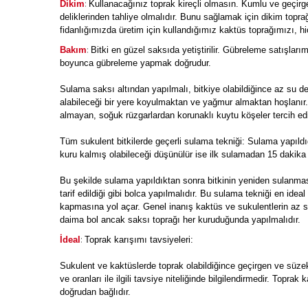
:
Dikim
Kullanacağınız toprak kireçli olmasın. Kumlu ve geçirg
deliklerinden tahliye olmalıdır. Bunu sağlamak için dikim topra
fidanlığımızda üretim için kullandığımız kaktüs toprağımızı, h
:
Bakım
Bitki en güzel saksıda yetiştirilir. Gübreleme satışları
boyunca gübreleme yapmak doğrudur.
Sulama saksı altından yapılmalı, bitkiye olabildiğince az su 
alabileceği bir yere koyulmaktan ve yağmur almaktan hoşlanır
almayan, soğuk rüzgarlardan korunaklı kuytu köşeler tercih edi
Tüm sukulent bitkilerde geçerli sulama tekniği: Sulama yapıld
kuru kalmış olabileceği düşünülür ise ilk sulamadan 15 dakika 
Bu şekilde sulama yapıldıktan sonra bitkinin yeniden sulanm
tarif edildiği gibi bolca yapılmalıdır. Bu sulama tekniği en id
kapmasına yol açar. Genel inanış kaktüs ve sukulentlerin az s
daima bol ancak saksı toprağı her kuruduğunda yapılmalıdır.
:
İdeal
Toprak karışımı tavsiyeleri:
Sukulent ve kaktüslerde toprak olabildiğince geçirgen ve süze
ve oranları ile ilgili tavsiye niteliğinde bilgilendirmedir. Toprak
doğrudan bağlıdır.