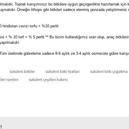
olmalıdır. Toprak karışımınızı bu bitkilere uygun geçirgenlikte hazırlamak iç
n oluşmalıdır. Örneğin lithops gibi bitkileri sadece elenmiş ponzada yetiştirme
hindistan cevizi torfu + %10 perlit
a + % 10 torf + % 5 perlit ** Bu bizim kullandığımız oran olup, anaç bitkileri
apılmalıdır.
Tüm üretimde gübreleme sadece 8-9 aylık ve 3-4 aylık osmocote gübre karışımı
sukulent bitkiler
sukulent bitki fiyatları
sukulent bitki çoğaltma
Bu ürüne ilk yorumu siz yapın!
leri isimleri
sukulent çeşitleri bakımı
Yorum Yaz
!