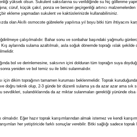
enliği yüksek olsun. Sukulent saksılarına su verildiğinde su hiç göllenme yap
ğına; cüruf, küçük çakıl, ponza ve benzeri geçirgenliği artırıcı malzemelerden 
içbir ekleme yapmadan sukulent ve kaktüslerinizde kullanabilirsiniz.
mızda olan Akıllı osmocote gübrelerle yapılırsa yıl boyu bitki tüm ihtiyacını kar
değdirilmeye çalışılmalıdır. Bahar sonu ve sonbahar başındaki yağmurlu günle
. Kış aylarında sulama azaltılmalı, asla soğuk dönemde toprağı ıslak şekilde
lmelidir.
ığında bol ve derinlemesine, saksının içini dolduran tüm toprağın suya doyduğ
sonra yeniden ve bol temiz su ile bitki sulanmalıdır.
ası için dikim toprağının tamamen kuruması beklenmelidir. Toprak kuruduğun
eal ve doğru teknik olup, 2-3 günde bir düzenli sulama ya da azar azar ama sık 
u sevdikleri, sulandıklarında da az miktar sulanmaları gerektiği yününde olsa
k olmalıdır. Eğer hazır toprak karışımlarından almak istemez ve kendi karışı
 karışımları her yetiştiricide farklı sonuçlar verebilir. Bitki sağlığı sadece topr