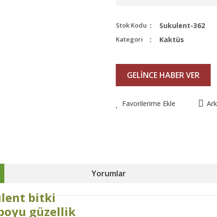
Stok Kodu
Sukulent-362
Kategori
Kaktüs
GELİNCE HABER VER
Favorilerime Ekle
Ar
Yorumlar
ent bitki
 boyu güzellik