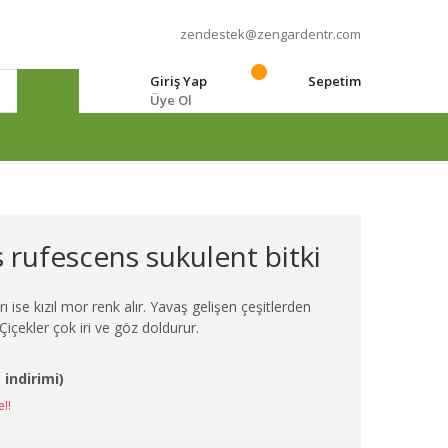
zendestek@zengardentr.com
Giriş Yap
Sepetim
Üye Ol
e
rufescens sukulent bitki
rı ise kızıl mor renk alır. Yavaş gelişen çeşitlerden
 Çiçekler çok iri ve göz doldurur.
 indirimi)
e!!