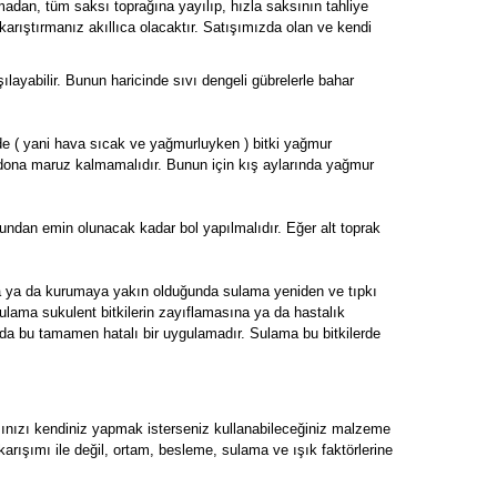
madan, tüm saksı toprağına yayılıp, hızla saksının tahliye
karıştırmanız akıllıca olacaktır. Satışımızda olan ve kendi
şılayabilir. Bunun haricinde sıvı dengeli gübrelerle bahar
rde ( yani hava sıcak ve yağmurluyken ) bitki yağmur
 dona maruz kalmamalıdır. Bunun için kış aylarında yağmur
undan emin olunacak kadar bol yapılmalıdır. Eğer alt toprak
da ya da kurumaya yakın olduğunda sulama yeniden ve tıpkı
sulama sukulent bitkilerin zayıflamasına ya da hastalık
 da bu tamamen hatalı bir uygulamadır. Sulama bu bitkilerde
mınızı kendiniz yapmak isterseniz kullanabileceğiniz malzeme
ak karışımı ile değil, ortam, besleme, sulama ve ışık faktörlerine