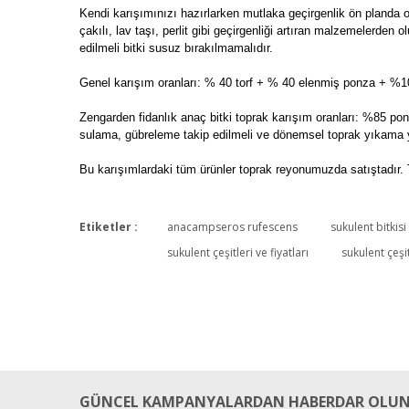
Kendi karışımınızı hazırlarken mutlaka geçirgenlik ön planda 
çakılı, lav taşı, perlit gibi geçirgenliği artıran malzemelerde
edilmeli bitki susuz bırakılmamalıdır.
Genel karışım oranları: % 40 torf + % 40 elenmiş ponza + %10 
Zengarden fidanlık anaç bitki toprak karışım oranları: %85 ponz
sulama, gübreleme takip edilmeli ve dönemsel toprak yıkama y
Bu karışımlardaki tüm ürünler toprak reyonumuzda satıştadır. 
Etiketler :
anacampseros rufescens
sukulent bitkisi
sukulent çeşitleri ve fiyatları
sukulent çeşit
GÜNCEL KAMPANYALARDAN HABERDAR OLUN