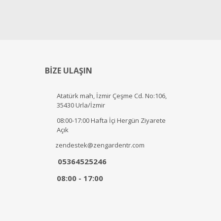
BİZE ULAŞIN
Atatürk mah, İzmir Çeşme Cd. No:106,
35430 Urla/İzmir
08:00-17:00 Hafta İçi Hergün Ziyarete
Açık
zendestek@zengardentr.com
05364525246
08:00 - 17:00