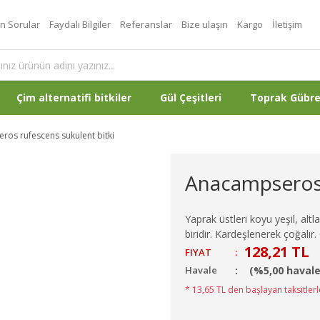
an Sorular
Faydalı Bilgiler
Referanslar
Bize ulaşın
Kargo
İletişim
Çim alternatifi bitkiler
Gül Çeşitleri
Toprak Gübr
os rufescens sukulent bitki
Anacampseros 
Yaprak üstleri koyu yeşil, altla
biridir. Kardeşlenerek çoğalır.
128,21 TL
FIYAT
:
Havale
(%5,00 havale
* 13,65 TL den başlayan taksitlerl