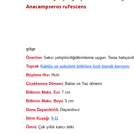
Anacampseros rufescens
gölge
:
Önerilen
Saksı yetiştiriciliğidikimlerine uygun. Teras bahçecil
:
Toprak
Kaktüs ve sukulent bitkilere özel toprak karışımı
:
Büyüme Hızı
Hızlı
:
Çiçeklenme Dönemi
Bahar ve Yaz dönemi
:
Bitkinin Maks. Eni
7 cm
:
Bitkinin Maks. Boyu
5 cm
:
Dona Dayanıklılık
Dayanıksız
:
İklim Kuşağı
9-11
:
Ömrü
Çok yıllık kalıcı bitki