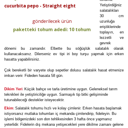
cucurbita pepo - Straight eight
Yetiştirdiğiniz
salatalıkları
30 cm
gönderilecek ürün
uzunluğa
eriştiklerinde
paketteki tohum adedi: 10 tohum
toplayın, en
lezzetli ve
gevrek
dönemi bu zamandır. Elbette bu söğüşlük salatalık olarak
kullanacaksanız. Dilerseniz ev tipi iri boy turşu yapmak için erken
hasatta yapabilirsiniz.
Çok bereketli bir varyete olup sepetler dolusu salatalık hasat etmenize
imkan verir. Fideden hasata 58 gün.
:
Dikim Yeri
Küçük bahçe ve tarla üretimine uygun. Geleneksel tarım
teknikleri ile yetiştiriciliğe uygun. Sarmaşık tip bitki gelişiminde
tutunabileceği destekler isteyecektir.
Ekim
Salatalık tohumu hızlı ve kolay çimlenir. Erken hasata başlamak
:
istiyorsanız mutlaka tohumları iç mekanda çimlendirip, fideleyin. Bu
işlemi bölgenizdeki son don tehlikesinden 3 hafta önce yapmanız
yeterlidir. Fidelerin dış mekana yetişecekleri yere dikilme zamanı gelene