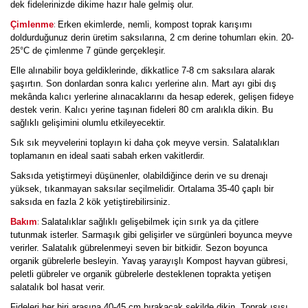
dek fidelerinizde dikime hazır hale gelmiş olur.
:
Çimlenme
Erken ekimlerde, nemli, kompost toprak karışımı
doldurduğunuz derin üretim saksılarına, 2 cm derine tohumları ekin. 20-
25°C de çimlenme 7 günde gerçekleşir.
Elle alınabilir boya geldiklerinde, dikkatlice 7-8 cm saksılara alarak
şaşırtın. Son donlardan sonra kalıcı yerlerine alın. Mart ayı gibi dış
mekânda kalıcı yerlerine alınacaklarını da hesap ederek, gelişen fideye
destek verin. Kalıcı yerine taşınan fideleri 80 cm aralıkla dikin. Bu
sağlıklı gelişimini olumlu etkileyecektir.
Sık sık meyvelerini toplayın ki daha çok meyve versin. Salatalıkları
toplamanın en ideal saati sabah erken vakitlerdir.
Saksıda yetiştirmeyi düşünenler, olabildiğince derin ve su drenajı
yüksek, tıkanmayan saksılar seçilmelidir. Ortalama 35-40 çaplı bir
saksıda en fazla 2 kök yetiştirebilirsiniz.
:
Bakım
Salatalıklar sağlıklı gelişebilmek için sırık ya da çitlere
tutunmak isterler. Sarmaşık gibi gelişirler ve sürgünleri boyunca meyve
verirler. Salatalık gübrelenmeyi seven bir bitkidir. Sezon boyunca
organik gübrelerle besleyin. Yavaş yarayışlı Kompost hayvan gübresi,
peletli gübreler ve organik gübrelerle desteklenen toprakta yetişen
salatalık bol hasat verir.
Fideleri her biri arasına 40-45 cm bırakacak şekilde dikin. Toprak ısısı