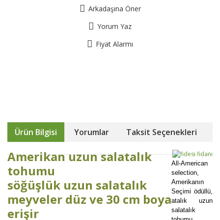
Arkadaşına Öner
Yorum Yaz
Fiyat Alarmı
Ürün Bilgisi
Yorumlar
Taksit Seçenekleri
Amerikan uzun salatalık
All-American
tohumu
selection,
söğüşlük uzun salatalık
Amerikanın
Seçimi ödüllü,
meyveler düz ve 30 cm boya
atalık uzun
erişir
salatalık
tohumu.