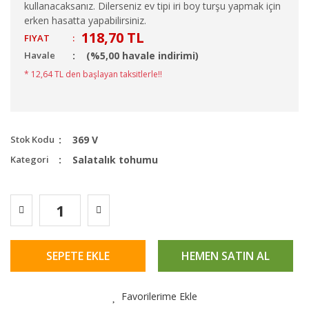
kullanacaksanız. Dilerseniz ev tipi iri boy turşu yapmak için
erken hasatta yapabilirsiniz.
118,70 TL
FIYAT
:
Havale
(%5,00 havale indirimi)
* 12,64 TL den başlayan taksitlerle!!
Stok Kodu
369 V
Kategori
Salatalık tohumu
SEPETE EKLE
HEMEN SATIN AL
Favorilerime Ekle