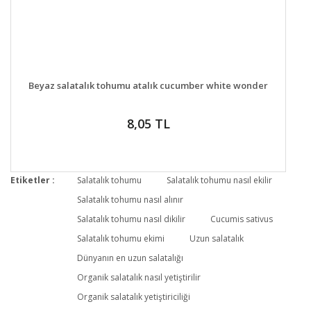
DETAYLAR
GELİNCE HABER VER
Beyaz salatalık tohumu atalık cucumber white wonder
8,05 TL
Etiketler :
Salatalık tohumu
Salatalık tohumu nasıl ekilir
Salatalık tohumu nasıl alınır
Salatalık tohumu nasıl dikilir
Cucumis sativus
Salatalık tohumu ekimi
Uzun salatalık
Dünyanın en uzun salatalığı
Organik salatalık nasıl yetiştirilir
Organik salatalık yetiştiriciliği