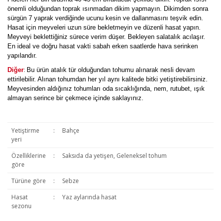
önemli olduğundan toprak ısınmadan dikim yapmayın. Dikimden sonra
sürgün 7 yaprak verdiğinde ucunu kesin ve dallanmasını teşvik edin.
Hasat için meyveleri uzun süre bekletmeyin ve düzenli hasat yapın.
Meyveyi beklettiğiniz sürece verim düşer. Bekleyen salatalık acılaşır.
En ideal ve doğru hasat vakti sabah erken saatlerde hava serinken
yapılandır.
:
Diğer
Bu ürün atalık tür olduğundan tohumu alınarak nesli devam
ettirilebilir. Alınan tohumdan her yıl aynı kalitede bitki yetiştirebilirsiniz.
Meyvesinden aldığınız tohumları oda sıcaklığında, nem, rutubet, ışık
almayan serince bir çekmece içinde saklayınız.
Yetiştirme
:
Bahçe
yeri
Özelliklerine
:
Saksıda da yetişen, Geleneksel tohum
göre
Türüne göre
:
Sebze
Hasat
:
Yaz aylarında hasat
sezonu