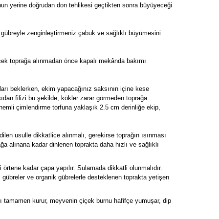
nun yerine doğrudan don tehlikesi geçtikten sonra büyüyeceği
 gübreyle zenginleştirmeniz çabuk ve sağlıklı büyümesini
ecek toprağa alınmadan önce kapalı mekânda bakımı
umları beklerken, ekim yapacağınız saksının içine kese
ıdan filizi bu şekilde, kökler zarar görmeden toprağa
 nemli çimlendirme torfuna yaklaşık 2.5 cm derinliğe ekip,
len usulle dikkatlice alınmalı, gerekirse toprağın ısınması
ağa alınana kadar dinlenen toprakta daha hızlı ve sağlıklı
ni örtene kadar çapa yapılır. Sulamada dikkatli olunmalıdır.
gübreler ve organik gübrelerle desteklenen toprakta yetişen
pı tamamen kurur, meyvenin çiçek burnu hafifçe yumuşar, dip