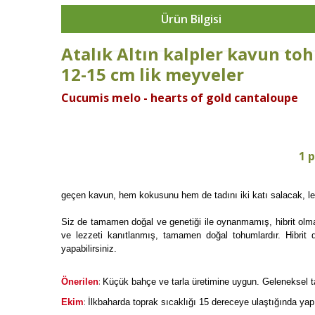
Ürün Bilgisi
Atalık Altın kalpler kavun t
12-15 cm lik meyveler
Cucumis melo - hearts of gold cantaloupe
1 
geçen kavun, hem kokusunu hem de tadını iki katı salacak, lez
Siz de tamamen doğal ve genetiği ile oynanmamış, hibrit olmay
ve lezzeti kanıtlanmış, tamamen doğal tohumlardır. Hibrit d
yapabilirsiniz.
:
Önerilen
Küçük bahçe ve tarla üretimine uygun. Geleneksel tarı
:
Ekim
İlkbaharda toprak sıcaklığı 15 dereceye ulaştığında yapıl