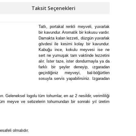
Taksit Seçenekleri
Tatlı, portakal renkli meyveli, yuvarlak
bir kavundur. Aromatik bir kokusu vardır.
Damakta kalan lezzeti, düzgün yuvarlak
gövdesi ile kesimi kolay bir kavundur.
Kabuğu ince, kokulu meyvesi ise ne
sert ne yumuşak tam vaktinde lezzetini
alır. İster taze, ister dondurmayla ya da
farklı bir şeyler deneyip, ızgaradan
geçirdiğiniz meyveyi, bal-böğürtlen
sosuyla servis yapabilirsiniz. Izgaradan
 Geleneksel logolu tüm tohumlar, en az 2 nesildir, verimliliği
lu tüm meyve ve sebzelerin tohumundan bir sonraki yıl üretim
safeli olmalıdır.