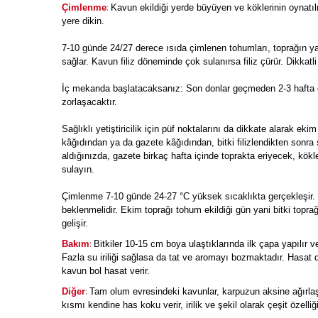
:
Çimlenme
Kavun ekildiği yerde büyüyen ve köklerinin oynatı
yere dikin.
7-10 günde 24/27 derece ısıda çimlenen tohumları, toprağın y
sağlar. Kavun filiz döneminde çok sulanırsa filiz çürür. Dikkatl
İç mekanda başlatacaksanız: Son donlar geçmeden 2-3 hafta 
zorlaşacaktır.
Sağlıklı yetiştiricilik için püf noktalarını da dikkate alarak 
kâğıdından ya da gazete kâğıdından, bitki filizlendikten sonra
aldığınızda, gazete birkaç hafta içinde toprakta eriyecek, kökl
sulayın.
Çimlenme 7-10 günde 24-27 °C yüksek sıcaklıkta gerçekleşir. Fi
beklenmelidir. Ekim toprağı tohum ekildiği gün yani bitki topra
gelişir.
:
Bakım
Bitkiler 10-15 cm boya ulaştıklarında ilk çapa yapılır v
Fazla su iriliği sağlasa da tat ve aromayı bozmaktadır. Hasat
kavun bol hasat verir.
:
Diğer
Tam olum evresindeki kavunlar, karpuzun aksine ağırla
kısmı kendine has koku verir, irilik ve şekil olarak çeşit özelli