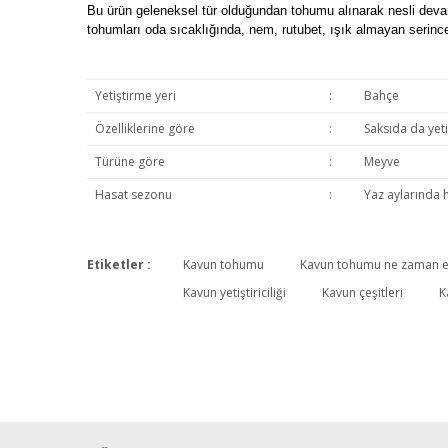
Bu ürün geleneksel tür olduğundan tohumu alınarak nesli devam e
tohumları oda sıcaklığında, nem, rutubet, ışık almayan serinc
Yetiştirme yeri
:
Bahçe
Özelliklerine göre
:
Saksıda da yet
Türüne göre
:
Meyve
Hasat sezonu
:
Yaz aylarında 
Etiketler :
Kavun tohumu
Kavun tohumu ne zaman ek
Kavun yetiştiriciliği
Kavun çeşitleri
K