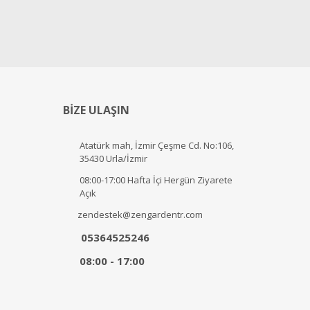
BİZE ULAŞIN
Atatürk mah, İzmir Çeşme Cd. No:106,
35430 Urla/İzmir
08:00-17:00 Hafta İçi Hergün Ziyarete
Açık
zendestek@zengardentr.com
05364525246
08:00 - 17:00