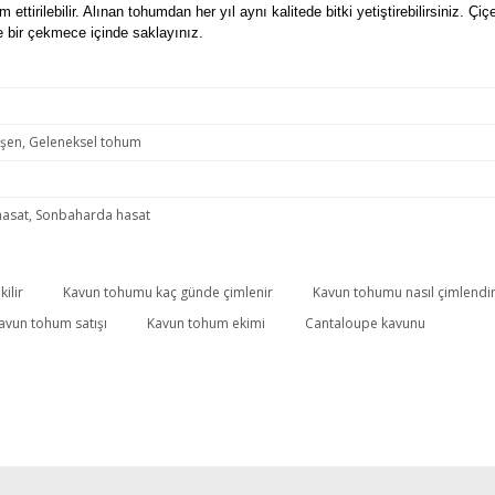
ttirilebilir. Alınan tohumdan her yıl aynı kalitede bitki yetiştirebilirsiniz. Ç
e bir çekmece içinde saklayınız.
işen, Geleneksel tohum
hasat, Sonbaharda hasat
ilir
Kavun tohumu kaç günde çimlenir
Kavun tohumu nasıl çimlendiri
Bu ürüne ilk yorumu siz yapın!
avun tohum satışı
Kavun tohum ekimi
Cantaloupe kavunu
Yorum Yaz