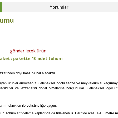
Yorumlar
ohumu
gönderilecek ürün
paket : pakette 10 adet tohum
zetinden doyulmaz bir hal alacaktır.
an ürünler arıyorsanız Geleneksel logolu sebze ve meyvelerimizi kaçırmayın.
eğildirler ve lezzetlerini doğal olmalarına borçludurlar. Geleneksel logo
m teknikleri ile yetiştiriciliğe uygun.
ır. Tohumlar fideleme kaplarında da fidelenebilir. Her fide arası 1-1.5 metre me