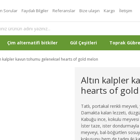
an Sorular
Faydalı Bilgiler
Referanslar
Bize ulaşın
Kargo
İletişim
Çim alternatifi bitkiler
Gül Çeşitleri
Toprak Gübr
ın kalpler kavun tohumu geleneksel hearts of gold melon
Altın kalpler 
hearts of gol
Tatlı, portakal renkli meyveli
Damakta kalan lezzeti, düzgün
Kabuğu ince, kokulu meyvesi i
İster taze, ister dondurmayla 
meyveyi, bal-böğürtlen sosuyl
kokusunu hem de tadını iki kat