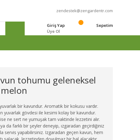
zendestek@zengardentr.com
Giriş Yap
Sepetim
Üye Ol
e
kavun tohumu geleneksel
d melon
, yuvarlak bir kavundur. Aromatik bir kokusu vardır.
 yuvarlak gövdesi ile kesimi kolay bir kavundur.
se ne sert ne yumuşak tam vaktinde lezzetini alır.
ya da farklı bir şeyler deneyip, ızgaradan geçirdiğiniz
a servis yapabilirsiniz. Izgaradan geçen kavun, hem
ı salacak, lezzetinden doyulmaz bir hal alacaktır.