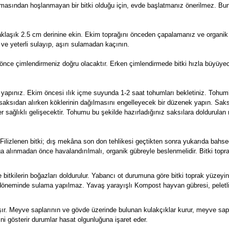
lmasından hoşlanmayan bir bitki olduğu için, evde başlatmanız önerilmez. Bu
aklaşık 2.5 cm derinine ekin. Ekim toprağını önceden çapalamanız ve organik
i ve yeterli sulayıp, aşırı sulamadan kaçının.
önce çimlendirmeniz doğru olacaktır. Erken çimlendirmede bitki hızla büyüy
ekim yapınız. Ekim öncesi ılık içme suyunda 1-2 saat tohumları bekletiniz. Toh
 saksıdan alırken köklerinin dağılmasını engelleyecek bir düzenek yapın. Saks
er sağlıklı gelişecektir. Tohumu bu şekilde hazırladığınız saksılara doldurulan
lizlenen bitki; dış mekâna son don tehlikesi geçtikten sonra yukarıda bahsedi
ğa alınmadan önce havalandırılmalı, organik gübreyle beslenmelidir. Bitki topr
e bitkilerin boğazları doldurulur. Yabancı ot durumuna göre bitki toprak yüzeyi
 döneminde sulama yapılmaz. Yavaş yarayışlı Kompost hayvan gübresi, peletli 
şır. Meyve saplarının ve gövde üzerinde bulunan kulakçıklar kurur, meyve sa
ğini gösterir durumlar hasat olgunluğuna işaret eder.