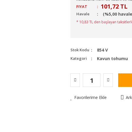
101,72 TL
FIYAT
:
Havale
(%5,00 havale
* 10,83 TL den başlayan taksitlerl
Stok Kodu
854 V
Kategori
Kavun tohumu
Favorilerime Ekle
Ar