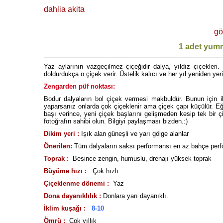
dahlia akita
gö
1 adet yumr
Yaz aylarının vazgeçilmez çiçeğidir dalya, yıldız çiçekleri. 
doldurdukça o çiçek verir. Üstelik kalıcı ve her yıl yeniden yer
Zengarden püf noktası:
Bodur dalyaların bol çiçek vermesi makbuldür. Bunun için il
yaparsanız onlarda çok çiçeklenir ama çiçek çapı küçülür. Eğe
başı verince, yeni çiçek başlarını gelişmeden kesip tek bir 
fotoğrafın sahibi olun. Bilgiyi paylaşması bizden.:)
Dikim yeri :
Işık alan güneşli ve yarı gölge alanlar
Önerilen:
Tüm dalyaların saksı performansı en az bahçe perfor
Toprak :
Besince zengin, humuslu, drenajı yüksek toprak
Büyüme hızı :
Çok hızlı
Çiçeklenme dönemi :
Yaz
Dona dayanıklılık :
Donlara yarı dayanıklı.
İklim kuşağı :
8-10
Ömrü :
Çok yıllık