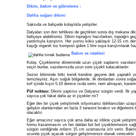
Dikim, bakım ve gübreleme :
Dahlia soğanı dikimi
Saksıda ve bahçede kolaylıkla yetişirler.
Dalyaları son don tehlikesi de geçtikten sonra dış mekana diki
bahçeye alabilirsiniz. Dikim toprağını hazırlarken, toprağın g
yardımıyla karıştırın. Her yumru kökü yaklaşık 12-15 cm der
kaşığı organik toz kompost gübre 1 litre suya karıştırılarak ha
Bakım ve istekleri
Kolay. Çiçeklenme döneminde uzun çiçek saplarını vazoları
seçin bunlar, vazolarınızda uzun süre çiçekli kalacaklardır.
Sezon bitiminde bitki kendi kendine geçene dek yapraklı y
temizleyiniz. Aşırı soğuk bölgelerde, ilk donlardan sonra soğ
torf içinde kışın 5-10 derece ısıda serin, nem almayan, karanlık
Püf noktası:
Dikimi yaptınız ve Dalyanız sürgün verdi. İlk ya
sayıca çok fakat daha az iri çiçekler mi?
Eğer dev bir çiçek yetiştirmek istiyorsanız dahlianızdan uza
gelişkin olanlarından en fazla 3 tanesini bırakın ve diğerlerin
olacaktır.
Eğer amacınız sayıca çok ama daha az irilikte çiçek yetiştirm
formu kazanmasını ve her daldan bol bol çiçeklenmesini sağl
sürgün verdiğinde onların 15 cm uzamasına izin verin. Baktı
ucunda çiçek açacak sürgün geliştirmenize olanak verecektir.