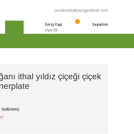
zendestek@zengardentr.com
Giriş Yap
Sepetim
Üye Ol
e
anı ithal yıldız çiçeği çiçek
nerplate
 indirimi)
e!!