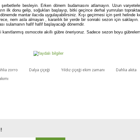
şerbetlerle besleyin. Erken dönem budamasını atlamayın. Uzun varyeteler,
rın ilk donu gelip, soğukları başlayıp, bitki geçince derhal yumruları toprakt
dönemde mantar ilacıda uygulayabilirsiniz. Kışı geçirmesi için şerit helind
erece, nem asla almayan , karanlık bir yerde bir sonraki sezon için saklayın. S
sı sulamanın hafif hafif başlayacağı dönemdir.
si kanıtlanmış osmocote akıllı gübre öneriyoruz. Sadece sezon boyu gübreleme 
hlia zorro
Dalya çiçeği
Yıldız çiçeği ekim zamanı
Dahlia akita
Bu ürüne ilk yorumu siz yapın!
akımı
Yorum Yaz
!