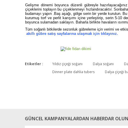
Gelişme dönemi boyunca düzenli gübreyle hazırlayacağınız 
çiçeklerini toplayın bu çiçeklenmeyi hızlandıracaktır. Sonbaha
budamayı yapın .Baş aşağı, gölge serin bir yerde kurutun. Bu 
kurumuş torf ve perlit karışımı içine yerleştirip, serin 5-10 d
boyunca sulamadan saklayın. Baharla birlikte havaların ısınma
Tüm soğanlı bitkilerde sezonluk gübreleme için verimi ve etki
akıllı gübre satış sayfalarına ulaşmak için tıklayınız.
Etiketler :
Yıldız çiçeği soğanı
Dalya soğanı
Da
Dinner plate dahlia tubers
Dalya çiçeği b
GÜNCEL KAMPANYALARDAN HABERDAR OLUN