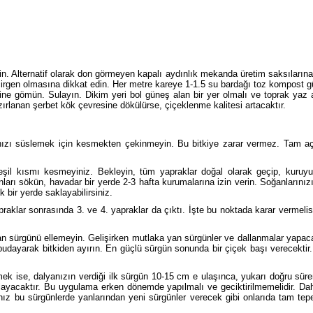
n. Alternatif olarak don görmeyen kapalı aydınlık mekanda üretim saksılarına d
eçirgen olmasına dikkat edin. Her metre kareye 1-1.5 su bardağı toz kompost g
ine gömün. Sulayın. Dikim yeri bol güneş alan bir yer olmalı ve toprak yaz 
zırlanan şerbet kök çevresine dökülürse, çiçeklenme kalitesi artacaktır.
nızı süslemek için kesmekten çekinmeyin. Bu bitkiye zarar vermez. Tam 
eşil kısmı kesmeyiniz. Bekleyin, tüm yapraklar doğal olarak geçip, kuruy
anları sökün, havadar bir yerde 2-3 hafta kurumalarına izin verin. Soğanların
 bir yerde saklayabilirsiniz.
praklar sonrasında 3. ve 4. yapraklar da çıktı. İşte bu noktada karar vermelis
yan sürgünü ellemeyin. Gelişirken mutlaka yan sürgünler ve dallanmalar yapac
i budayarak bitkiden ayırın. En güçlü sürgün sonunda bir çiçek başı verecektir.
ek ise, dalyanızın verdiği ilk sürgün 10-15 cm e ulaşınca, yukarı doğru süre
ayacaktır. Bu uygulama erken dönemde yapılmalı ve geciktirilmemelidir. Daha
nız bu sürgünlerde yanlarından yeni sürgünler verecek gibi onlarıda tam tep