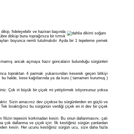
ikip, fideleyebilir ve haziran başında
übre döküp bunu toprağınıza bir tırmık
ayları boyunca nemli tutulmalıdır. Ayda bir 1 tepeleme yemek
açmamış ancak açmaya hazır goncaların bulunduğu sürgünleri
unca topraktan 4 parmak yukarısından keserek geçen bitkiyi
ızı bu halde, kese kağıtlarında ya da kuru ( tamamen kurumuş )
iniz. Çok iri büyük bir çiçek mi yetiştirmek istiyorsunuz yoksa
aktır. Sizin amacınız dev çiçekse bu sürgünlerden en güçlü ve
 Tek bıraktığınız bu sürgünün verdiği çiçek en iri dev bir çiçek
n filizin tepesini korkmadan kesin. Bu onun dallanmasını, çalı
 çok dallanma ve çiçek için: İlk kestiğiniz sürgün yanlardan
eden kesin. Her ucunu kestiğiniz sürgün ucu, size daha fazla