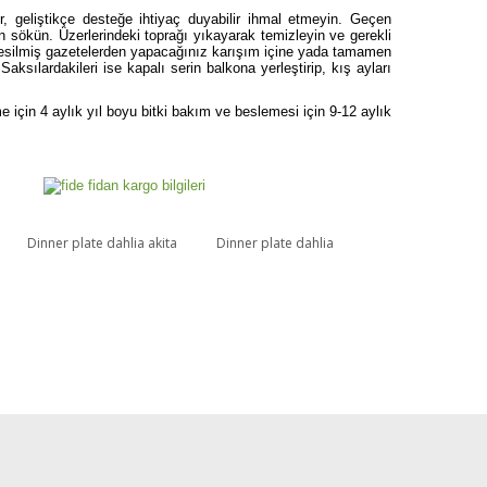
 geliştikçe desteğe ihtiyaç duyabilir ihmal etmeyin. Geçen
an sökün. Üzerlerindeki toprağı yıkayarak temizleyin ve gerekli
e kesilmiş gazetelerden yapacağınız karışım içine yada tamamen
aksılardakileri ise kapalı serin balkona yerleştirip, kış ayları
için 4 aylık yıl boyu bitki bakım ve beslemesi için 9-12 aylık
Dinner plate dahlia akita
Dinner plate dahlia