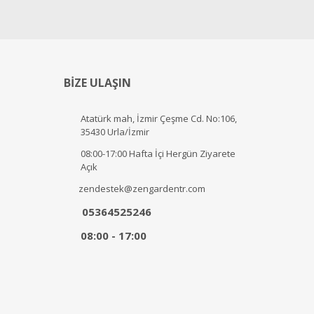
BİZE ULAŞIN
Atatürk mah, İzmir Çeşme Cd. No:106,
35430 Urla/İzmir
08:00-17:00 Hafta İçi Hergün Ziyarete
Açık
zendestek@zengardentr.com
05364525246
08:00 - 17:00