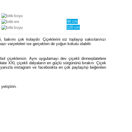
40 cm
120 cm
i, bakımı çok kolaydır. Çiçeklerini siz toplayıp saksılarınızı
 bazı varyeteleri ise gerçekten de yoğun kokulu olabilir.
bol çiçeklensin. Aynı uygulamayı dev çiçekli dinnerplatelere
plate XXL çiçekli dalyaların en güçlü sürgününü bırakın. Çiçek
alyanızla instagram ve facebookta en çok paylaşılıp beğenilen
etiştirin.