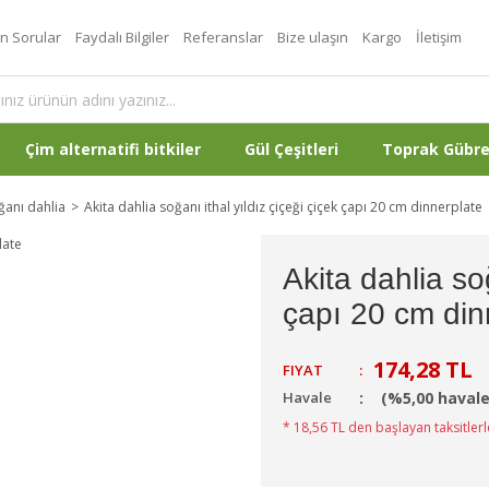
an Sorular
Faydalı Bilgiler
Referanslar
Bize ulaşın
Kargo
İletişim
Çim alternatifi bitkiler
Gül Çeşitleri
Toprak Gübr
oğanı dahlia
Akita dahlia soğanı ithal yıldız çiçeği çiçek çapı 20 cm dinnerplate
Akita dahlia soğ
çapı 20 cm din
174,28 TL
FIYAT
:
Havale
(%5,00 havale
* 18,56 TL den başlayan taksitlerl