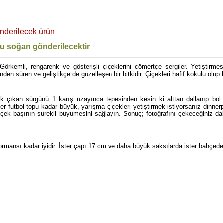
nderilecek ürün
u soğan gönderilecektir
Görkemli, rengarenk ve gösterişli çiçeklerini cömertçe sergiler. Yetiştirmes
inden süren ve geliştikçe de güzelleşen bir bitkidir. Çiçekleri hafif kokulu olup
k çıkan sürgünü 1 karış uzayınca tepesinden kesin ki alttan dallanıp bol 
r futbol topu kadar büyük, yarışma çiçekleri yetiştirmek istiyorsanız dinner
çiçek başının sürekli büyümesini sağlayın. Sonuç; fotoğrafını çekeceğiniz d
mansı kadar iyidir. İster çapı 17 cm ve daha büyük saksılarda ister bahçede y