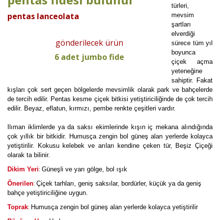
türleri,
pentas lanceolata
mevsim
şartları
elverdiği
gönderilecek ürün
sürece tüm yıl
boyunca
6 adet jumbo fide
çiçek açma
yeteneğine
sahiptir. Fakat
kışları çok sert geçen bölgelerde mevsimlik olarak park ve bahçelerde
de tercih edilir. Pentas kesme çiçek bitkisi yetiştiriciliğinde de çok tercih
edilir. Beyaz, eflatun, kırmızı, pembe renkte çeşitleri vardır.
Ilıman iklimlerde ya da saksı ekimlerinde kışın iç mekana alındığında
çok yıllık bir bitkidir. Humusça zengin bol güneş alan yerlerde kolayca
yetiştirilir. Kokusu kelebek ve arıları kendine çeken tür, Beşiz Çiçeği
olarak ta bilinir.
:
Dikim Yeri
Güneşli ve yarı gölge, bol ışık
:
Önerilen
Çiçek tarhları, geniş saksılar, bordürler, küçük ya da geniş
bahçe yetiştiriciliğine uygun.
:
Toprak
Humusça zengin bol güneş alan yerlerde kolayca yetiştirilir