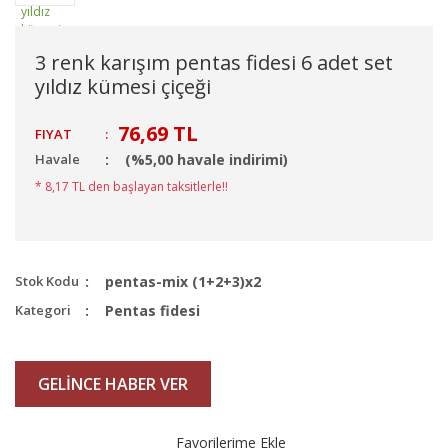
3 renk karışım pentas fidesi 6 adet set
yıldız kümesi çiçeği
76,69 TL
FIYAT
:
Havale
(%5,00 havale indirimi)
* 8,17 TL den başlayan taksitlerle!!
Stok Kodu
pentas-mix (1+2+3)x2
Kategori
Pentas fidesi
GELİNCE HABER VER
Favorilerime Ekle