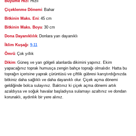
:
Büyüme Hızı
Hızlı
:
Çiçeklenme Dönemi
Bahar
:
Bitkinin Maks. Eni
45 cm
:
Bitkinin Maks. Boyu
30 cm
:
Dona Dayanıklılık
Donlara yarı dayanıklı
:
İklim Kuşağı
9-11
:
Ömrü
Çok yıllık
:
Dikim
Güneş ve yarı gölgeli alanlarda dikimini yapınız. Ekim
yapacağınız toprak humusça zengin bahçe toprağı olmalıdır. Hatta bu
toprağın içerisine yaprak çürüntüsü ve çiftlik gübresi karıştırdığınızda
bitkiniz daha sağlıklı ve daha dayanıklı olur. Çiçek açma dönemi
geldiğinde bolca sulayınız. Baktınız ki çiçek açma dönemi artık
azaldıysa ve soğuk havalar başladıysa sulamayı azaltınız ve dondan
korunaklı, aydınlık bir yere alınız.
Bu ürüne ilk yorumu siz yapın!