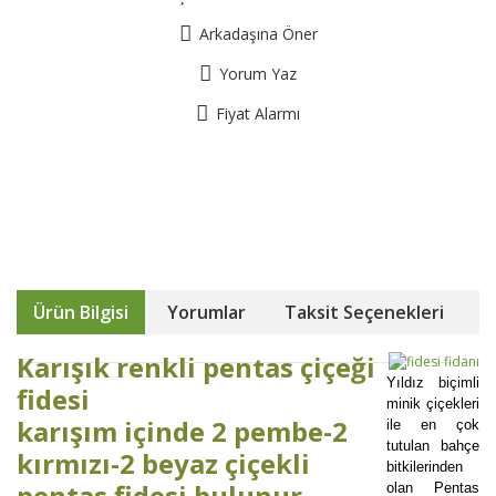
Arkadaşına Öner
Yorum Yaz
Fiyat Alarmı
Ürün Bilgisi
Yorumlar
Taksit Seçenekleri
Karışık renkli pentas çiçeği
Yıldız biçimli
fidesi
minik çiçekleri
karışım içinde 2 pembe-2
ile en çok
tutulan bahçe
kırmızı-2 beyaz çiçekli
bitkilerinden
pentas fidesi bulunur
olan Pentas