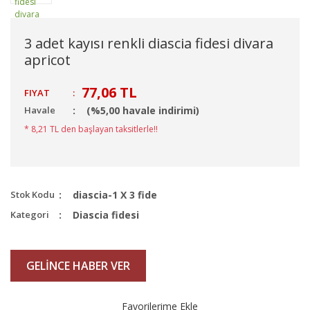
3 adet kayısı renkli diascia fidesi divara
apricot
77,06 TL
FIYAT
:
Havale
(%5,00 havale indirimi)
* 8,21 TL den başlayan taksitlerle!!
Stok Kodu
diascia-1 X 3 fide
Kategori
Diascia fidesi
GELİNCE HABER VER
Favorilerime Ekle