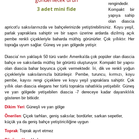
gönderilecek ürün
rengindedir.
3 adet mini fide
Kompakt bir
yapıya sahip
olan diascia
apricot'u saksılarınızda ve bahçelerinizde yetiştirebilirsiniz. Koyu yeşil,
parlak yapraklara sahiptir ve bir sapın üzerine ardarda dizilmiş açık
pembe renkli çiçekleriyle baharda müthiş görünürler. Çok yıllıktır. Her
toprağa uyum sağlar. Güneş ve yarı gölgede yetişir.
Diascia' nın yaklaşık 50 türü vardır. Amerika'da çok popüler olan diascia
bahçe ve saksılarda müthiş bir görüntü oluşturuyor. Kompakt bir yapısı
olan diascia bahar boyunca çiçek vermektedir. İri, dik ve renkli yoğun
çiçekleriyle saksılarınızla bütünleşir. Pembe, turuncu, kırmızı, koyu
pembe, kayısı rengi çiçeklere ve koyu yeşil yapraklara sahiptir. Çok
yıllık olan diascia elegans her türlü toprakta rahatlıkla yetişebilir. Güneş
ve yarı gölgede yetişebilen diascia -7 dereceye kadar dayanıklılık
gösteren bir bitkidir.
:
Dikim Yeri
Güneşli ve yarı gölge
:
Önerilen
Çiçek tarhları, geniş saksılar, bordürler, sarkan sepetler,
küçük ya da geniş bahçe yetiştiriciliğine uygun
:
Toprak
Toprak ayırt etmez