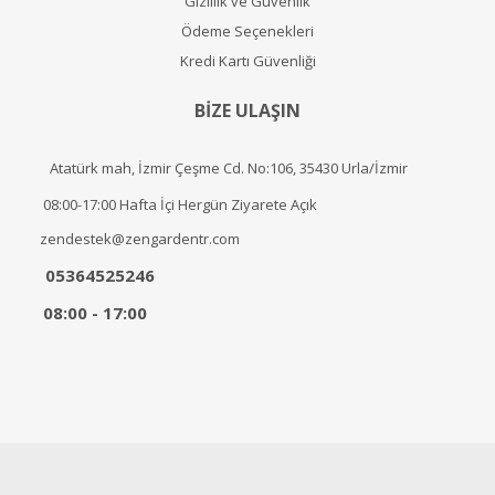
Gizlilik ve Güvenlik
Ödeme Seçenekleri
Kredi Kartı Güvenliği
BİZE ULAŞIN
Atatürk mah, İzmir Çeşme Cd. No:106, 35430 Urla/İzmir
08:00-17:00 Hafta İçi Hergün Ziyarete Açık
zendestek@zengardentr.com
05364525246
08:00 - 17:00