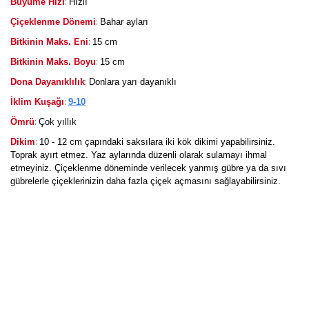
:
Büyüme Hızı
Hızlı
:
Çiçeklenme Dönemi
Bahar ayları
:
Bitkinin Maks. Eni
15 cm
:
Bitkinin Maks. Boyu
15 cm
:
Dona Dayanıklılık
Donlara yarı dayanıklı
:
İklim Kuşağı
9-10
:
Ömrü
Çok yıllık
:
Dikim
10 - 12 cm çapındaki saksılara iki kök dikimi yapabilirsiniz.
Toprak ayırt etmez. Yaz aylarında düzenli olarak sulamayı ihmal
etmeyiniz. Çiçeklenme döneminde verilecek yanmış gübre ya da sıvı
gübrelerle çiçeklerinizin daha fazla çiçek açmasını sağlayabilirsiniz.
Bu ürüne ilk yorumu siz yapın!
Yorum Yaz