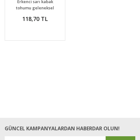
Erkenci sarı kabak
tohumu geleneksel
yellow straightneck
118,70 TL
squash
GÜNCEL KAMPANYALARDAN HABERDAR OLUN!