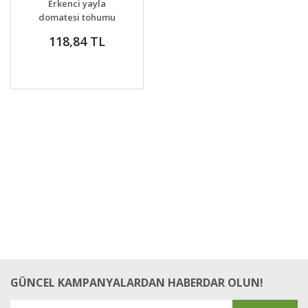
Erkenci yayla
domatesi tohumu
geleneksel siberian
118,84 TL
tomato
GÜNCEL KAMPANYALARDAN HABERDAR OLUN!