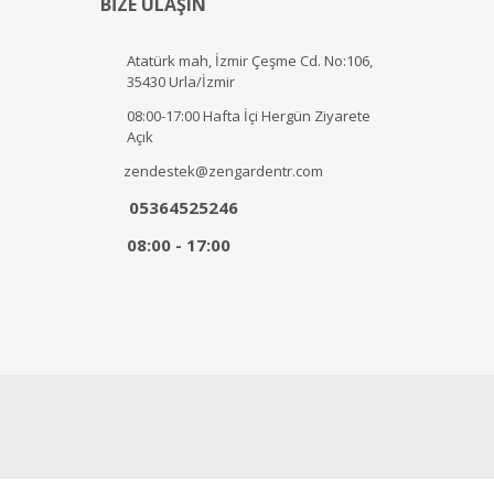
BİZE ULAŞIN
Atatürk mah, İzmir Çeşme Cd. No:106,
35430 Urla/İzmir
08:00-17:00 Hafta İçi Hergün Ziyarete
Açık
zendestek@zengardentr.com
05364525246
08:00 - 17:00