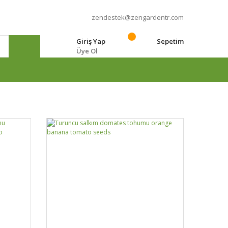
zendestek@zengardentr.com
Giriş Yap
Sepetim
Üye Ol
e