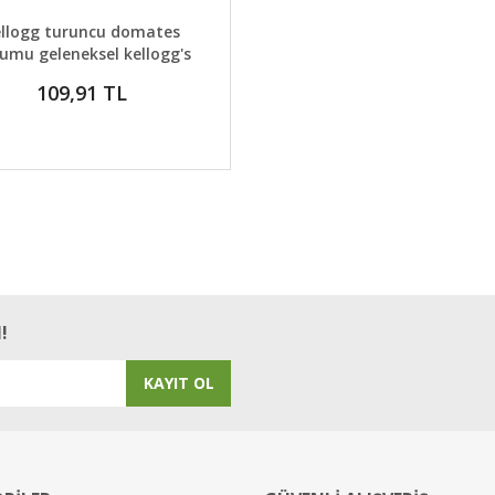
AYLAR
GELİNCE HABER VER
ellogg turuncu domates
umu geleneksel kellogg's
breakfast tomato
109,91 TL
!
KAYIT OL