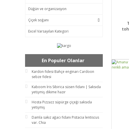
Düğün ve organizasyon
Çiçek soğanı
DET
to
Excel Varsayılan Kategori
En Populer Olanlar
Kardon fidesi Bahçe enginarı Cardoon
sebze fidesi
Kaboom İris Sibirica süsen fidanı | Saksıda
yetişmiş dikime hazır
Hosta Pizzazz süpürge çiçeği saksıda
yetişmiş
Damla sakız ağacı fidanı Pistacia lentiscus
var. Chia