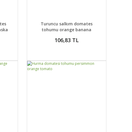
 EKLE
DETAYLAR
SEPETE EKLE
tes
Turuncu salkım domates
aska
tohumu orange banana
tomato seeds
106,83 TL