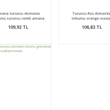
AYLAR
SEPETE EKLE
DETAYLAR
GELİNCE H
mana turuncu domates
Turuncu Rus domates
mu turuncu renkli amana
tohumu orange russi
orange tomato seeds
tomato geleneksel
109,92 TL
106,83 TL