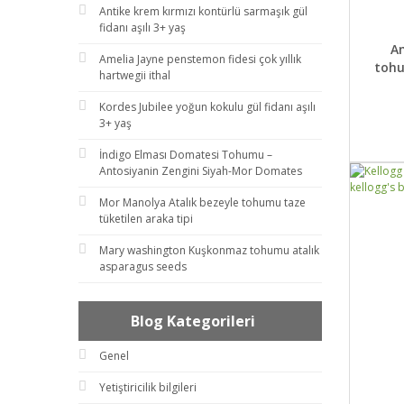
Antike krem kırmızı kontürlü sarmaşık gül
fidanı aşılı 3+ yaş
DET
A
Amelia Jayne penstemon fidesi çok yıllık
tohu
hartwegii ithal
Kordes Jubilee yoğun kokulu gül fidanı aşılı
3+ yaş
İndigo Elması Domatesi Tohumu –
Antosiyanin Zengini Siyah-Mor Domates
Mor Manolya Atalık bezeyle tohumu taze
tüketilen araka tipi
Mary washington Kuşkonmaz tohumu atalık
asparagus seeds
Blog Kategorileri
Genel
Yetiştiricilik bilgileri