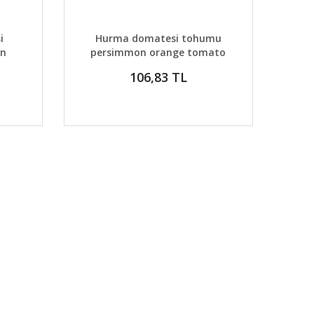
DETAYLAR
ABER VER
GELİNCE HABER VER
i
Hurma domatesi tohumu
an
persimmon orange tomato
106,83 TL