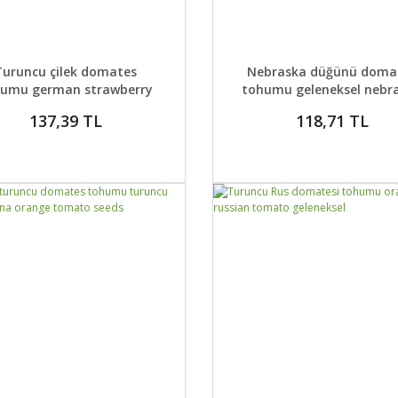
AYLAR
SEPETE EKLE
DETAYLAR
SEPETE
Turuncu çilek domates
Nebraska düğünü doma
humu german strawberry
tohumu geleneksel nebr
tomato
wedding tomato
137,39 TL
118,71 TL