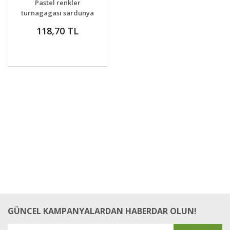
Pastel renkler
turnagagası sardunya
tohumu kalıcı dona
118,70 TL
dayanıklı
GÜNCEL KAMPANYALARDAN HABERDAR OLUN!