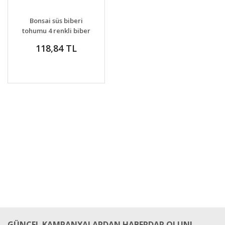
GELİNCE HABER
DETAYLAR
Bonsai süs biberi
VER
tohumu 4 renkli biber
bonsai yapılabilir
118,84 TL
kalıcı
GÜNCEL KAMPANYALARDAN HABERDAR OLUN!