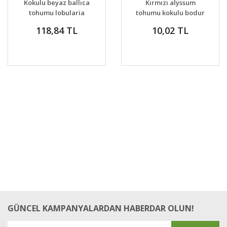
Kokulu beyaz ballıca
Kırmızı alyssum
VER
tohumu lobularia
tohumu kokulu bodur
maritima sweet
yer örtücü easter
118,84 TL
10,02 TL
alyssum
bonnet
GÜNCEL KAMPANYALARDAN HABERDAR OLUN!