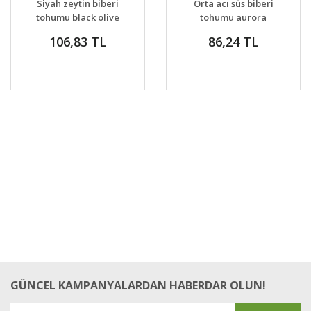
Siyah zeytin biberi
Orta acı süs biberi
VER
VER
tohumu black olive
tohumu aurora
pepper
ornamental pepper
106,83 TL
86,24 TL
GÜNCEL KAMPANYALARDAN HABERDAR OLUN!