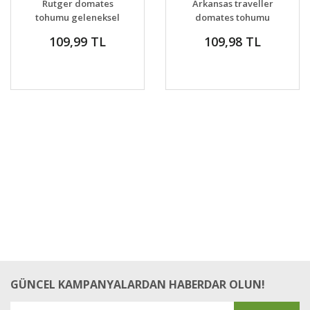
Rutger domates
Arkansas traveller
VER
tohumu geleneksel
domates tohumu
rutgers tomato seeds
gezgin domatesi
109,99 TL
109,98 TL
geleneksel
GÜNCEL KAMPANYALARDAN HABERDAR OLUN!