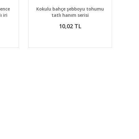
DETAYLAR
ABER VER
GELİNCE HABER VER
sence
Kokulu bahçe şebboyu tohumu
 iri
tatlı hanım serisi
10,02 TL