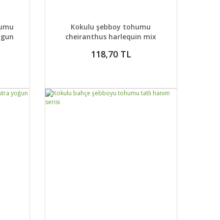
 EKLE
DETAYLAR
SEPETE EKLE
humu
Kokulu şebboy tohumu
ygun
cheiranthus harlequin mix
118,70 TL