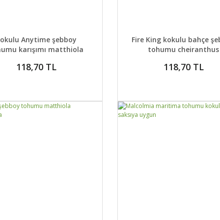
AYLAR
SEPETE EKLE
DETAYLAR
SEPETE
okulu Anytime şebboy
Fire King kokulu bahçe ş
humu karışımı matthiola
tohumu cheiranthus
incana
118,70 TL
118,70 TL