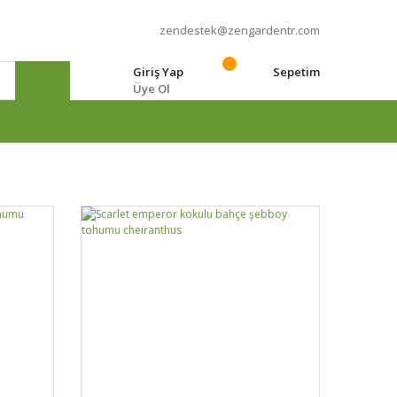
zendestek@zengardentr.com
Giriş Yap
Sepetim
Üye Ol
e