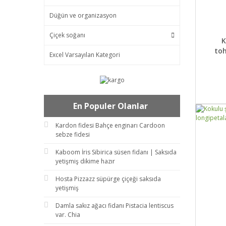
Düğün ve organizasyon
Çiçek soğanı
DET
K
to
Excel Varsayılan Kategori
En Populer Olanlar
Kardon fidesi Bahçe enginarı Cardoon
sebze fidesi
Kaboom İris Sibirica süsen fidanı | Saksıda
yetişmiş dikime hazır
Hosta Pizzazz süpürge çiçeği saksıda
yetişmiş
Damla sakız ağacı fidanı Pistacia lentiscus
var. Chia