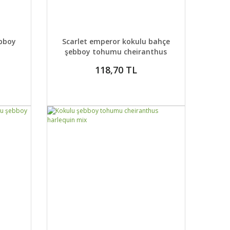
 EKLE
DETAYLAR
SEPETE EKLE
ebboy
Scarlet emperor kokulu bahçe
şebboy tohumu cheiranthus
118,70 TL