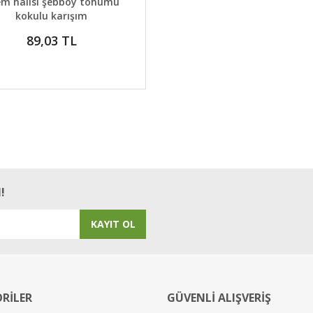
em halısı şebboy tohumu
kokulu karışım
89,03 TL
!
KAYIT OL
RİLER
GÜVENLİ ALIŞVERİŞ