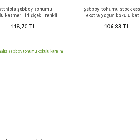
AYLAR
SEPETE EKLE
DETAYLAR
GELİNCE H
tthiola şebboy tohumu
Şebboy tohumu stock es
u katmerli iri çiçekli renkli
ekstra yoğun kokulu katlı
karışım
çiçekli karışım
118,70 TL
106,83 TL
AYLAR
GELİNCE HABER VER