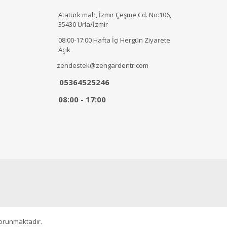
Atatürk mah, İzmir Çeşme Cd. No:106,
35430 Urla/İzmir
08:00-17:00 Hafta İçi Hergün Ziyarete
Açık
zendestek@zengardentr.com
05364525246
08:00 - 17:00
korunmaktadır.