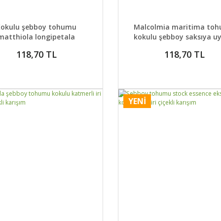
AYLAR
SEPETE EKLE
DETAYLAR
SEPETE
Kokulu şebboy tohumu
Malcolmia maritima to
matthiola longipetala
kokulu şebboy saksıya u
118,70 TL
118,70 TL
YENİ