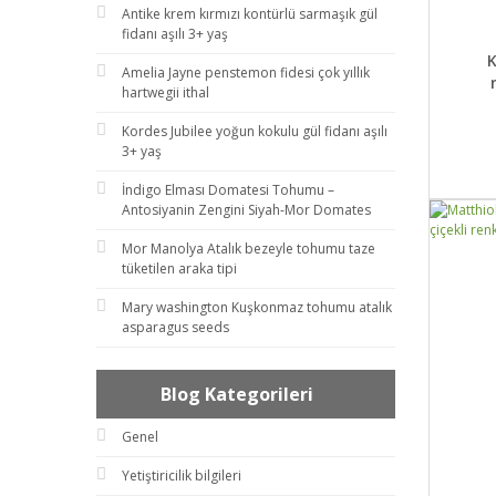
Antike krem kırmızı kontürlü sarmaşık gül
fidanı aşılı 3+ yaş
DET
Amelia Jayne penstemon fidesi çok yıllık
hartwegii ithal
Kordes Jubilee yoğun kokulu gül fidanı aşılı
3+ yaş
İndigo Elması Domatesi Tohumu –
Antosiyanin Zengini Siyah-Mor Domates
Mor Manolya Atalık bezeyle tohumu taze
tüketilen araka tipi
Mary washington Kuşkonmaz tohumu atalık
asparagus seeds
Blog Kategorileri
Genel
Yetiştiricilik bilgileri