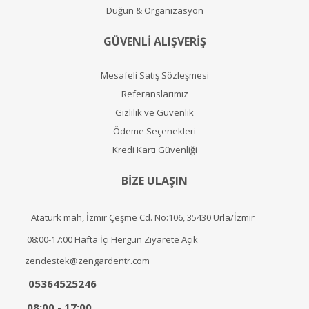
Düğün & Organizasyon
GÜVENLİ ALIŞVERİŞ
Mesafeli Satış Sözleşmesi
Referanslarımız
Gizlilik ve Güvenlik
Ödeme Seçenekleri
Kredi Kartı Güvenliği
BİZE ULAŞIN
Atatürk mah, İzmir Çeşme Cd. No:106, 35430 Urla/İzmir
08:00-17:00 Hafta İçi Hergün Ziyarete Açık
zendestek@zengardentr.com
05364525246
08:00 - 17:00