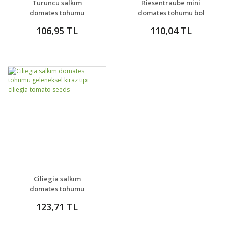
Turuncu salkım
Riesentraube mini
domates tohumu
domates tohumu bol
orange banana
hasat geleneksel
106,95 TL
110,04 TL
tomato seeds
GELİNCE HABER
DETAYLAR
Ciliegia salkım
VER
domates tohumu
geleneksel kiraz tipi
123,71 TL
ciliegia tomato seeds