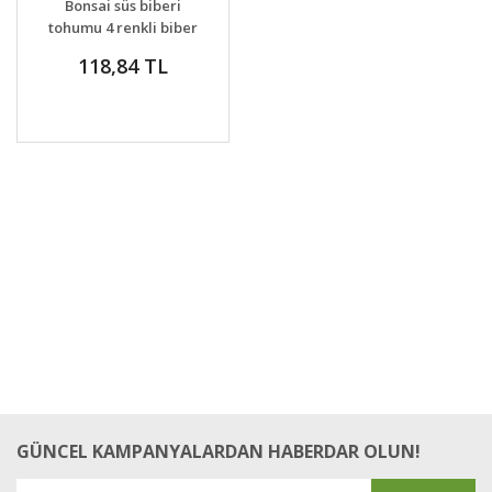
Bonsai süs biberi
VER
tohumu 4 renkli biber
bonsai yapılabilir
118,84 TL
kalıcı
GÜNCEL KAMPANYALARDAN HABERDAR OLUN!