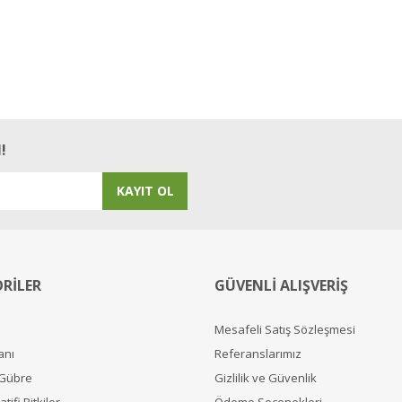
!
KAYIT OL
RİLER
GÜVENLİ ALIŞVERİŞ
Mesafeli Satış Sözleşmesi
anı
Referanslarımız
 Gübre
Gizlilik ve Güvenlik
tifi Bitkiler
Ödeme Seçenekleri