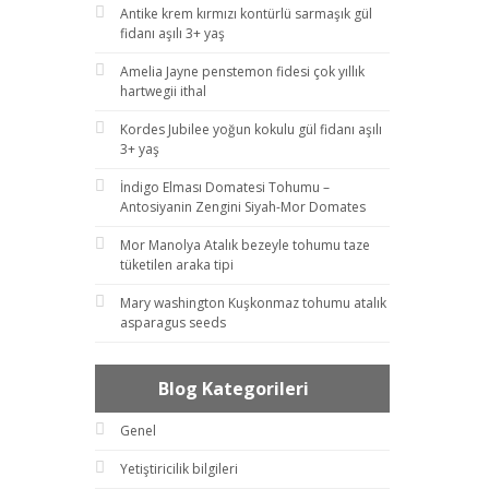
Antike krem kırmızı kontürlü sarmaşık gül
fidanı aşılı 3+ yaş
Amelia Jayne penstemon fidesi çok yıllık
hartwegii ithal
Kordes Jubilee yoğun kokulu gül fidanı aşılı
3+ yaş
İndigo Elması Domatesi Tohumu –
Antosiyanin Zengini Siyah-Mor Domates
Mor Manolya Atalık bezeyle tohumu taze
tüketilen araka tipi
Mary washington Kuşkonmaz tohumu atalık
asparagus seeds
Blog Kategorileri
Genel
Yetiştiricilik bilgileri