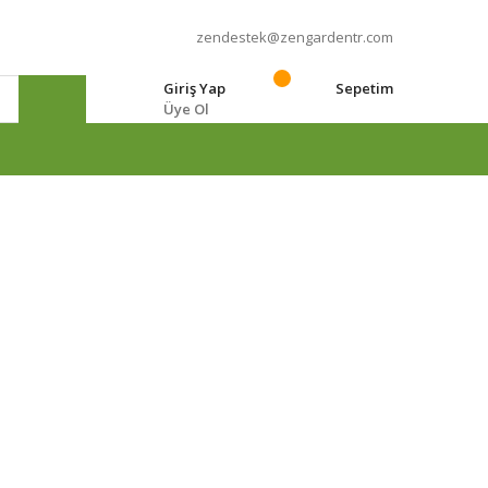
zendestek@zengardentr.com
Giriş Yap
Sepetim
Üye Ol
e