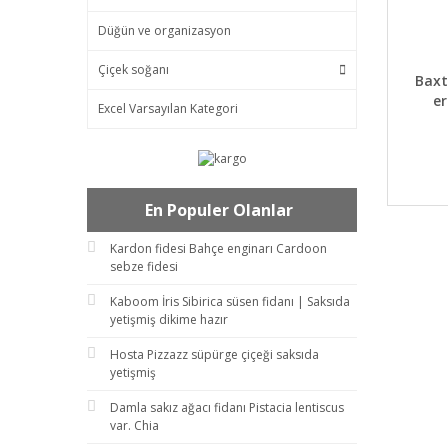
Düğün ve organizasyon
Çiçek soğanı
DET
Baxt
er
Excel Varsayılan Kategori
En Populer Olanlar
Kardon fidesi Bahçe enginarı Cardoon
sebze fidesi
Kaboom İris Sibirica süsen fidanı | Saksıda
yetişmiş dikime hazır
Hosta Pizzazz süpürge çiçeği saksıda
yetişmiş
Damla sakız ağacı fidanı Pistacia lentiscus
var. Chia