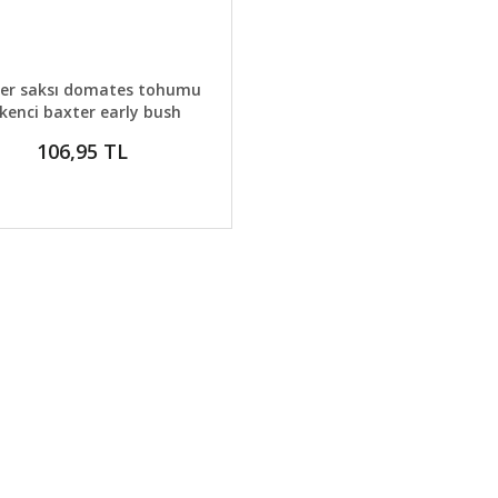
AYLAR
SEPETE EKLE
er saksı domates tohumu
kenci baxter early bush
tomato seeds
106,95 TL