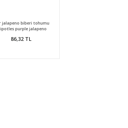
AYLAR
GELİNCE HABER VER
 jalapeno biberi tohumu
ipotles purple jalapeno
86,32 TL