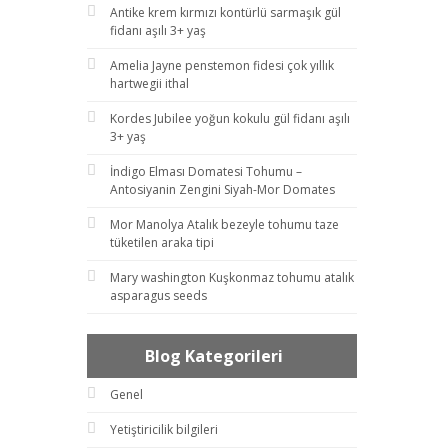
Antike krem kırmızı kontürlü sarmaşık gül
fidanı aşılı 3+ yaş
Amelia Jayne penstemon fidesi çok yıllık
hartwegii ithal
Kordes Jubilee yoğun kokulu gül fidanı aşılı
3+ yaş
İndigo Elması Domatesi Tohumu –
Antosiyanin Zengini Siyah-Mor Domates
Mor Manolya Atalık bezeyle tohumu taze
tüketilen araka tipi
Mary washington Kuşkonmaz tohumu atalık
asparagus seeds
Blog Kategorileri
Genel
Yetiştiricilik bilgileri