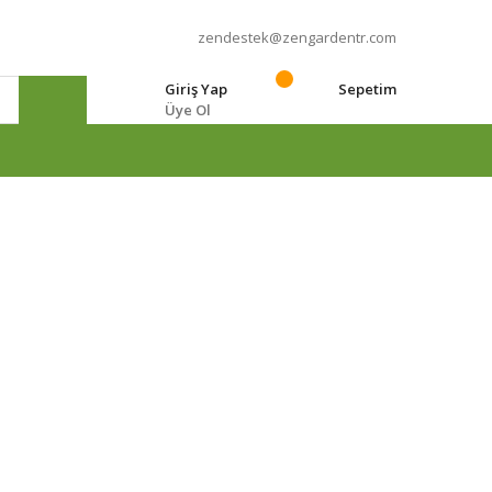
zendestek@zengardentr.com
Giriş Yap
Sepetim
Üye Ol
e