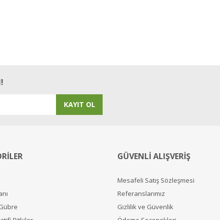
!
KAYIT OL
RİLER
GÜVENLİ ALIŞVERİŞ
Mesafeli Satış Sözleşmesi
anı
Referanslarımız
 Gübre
Gizlilik ve Güvenlik
tifi Bitkiler
Ödeme Seçenekleri