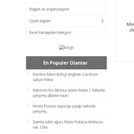
Düğün ve organizasyon
Çiçek soğanı
DET
Mor
ch
Excel Varsayılan Kategori
En Populer Olanlar
Kardon fidesi Bahçe enginarı Cardoon
sebze fidesi
Kaboom İris Sibirica süsen fidanı | Saksıda
yetişmiş dikime hazır
Hosta Pizzazz süpürge çiçeği saksıda
yetişmiş
Damla sakız ağacı fidanı Pistacia lentiscus
var. Chia