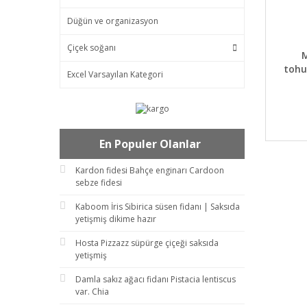
Düğün ve organizasyon
Çiçek soğanı
DET
tohu
Excel Varsayılan Kategori
En Populer Olanlar
Kardon fidesi Bahçe enginarı Cardoon
sebze fidesi
Kaboom İris Sibirica süsen fidanı | Saksıda
yetişmiş dikime hazır
Hosta Pizzazz süpürge çiçeği saksıda
yetişmiş
Damla sakız ağacı fidanı Pistacia lentiscus
var. Chia