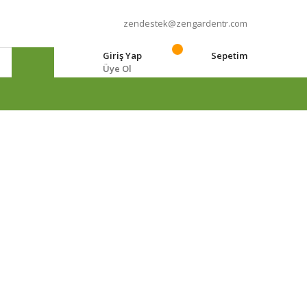
zendestek@zengardentr.com
Giriş Yap
Sepetim
Üye Ol
e