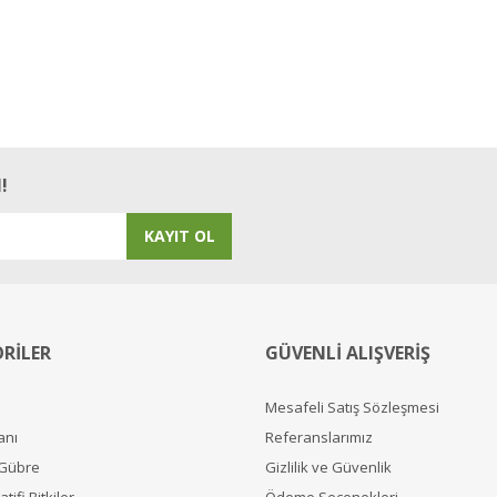
!
KAYIT OL
RİLER
GÜVENLİ ALIŞVERİŞ
Mesafeli Satış Sözleşmesi
anı
Referanslarımız
 Gübre
Gizlilik ve Güvenlik
tifi Bitkiler
Ödeme Seçenekleri