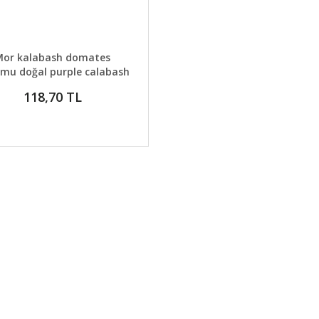
AYLAR
SEPETE EKLE
Mor kalabash domates
mu doğal purple calabash
tomato seeds
118,70 TL