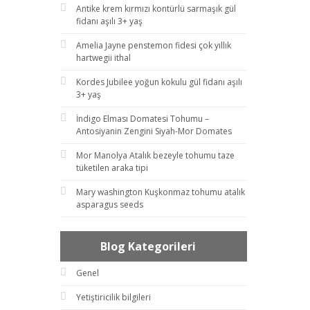
Antike krem kırmızı kontürlü sarmaşık gül
fidanı aşılı 3+ yaş
Amelia Jayne penstemon fidesi çok yıllık
hartwegii ithal
Kordes Jubilee yoğun kokulu gül fidanı aşılı
3+ yaş
İndigo Elması Domatesi Tohumu –
Antosiyanin Zengini Siyah-Mor Domates
Mor Manolya Atalık bezeyle tohumu taze
tüketilen araka tipi
Mary washington Kuşkonmaz tohumu atalık
asparagus seeds
Blog Kategorileri
Genel
Yetiştiricilik bilgileri