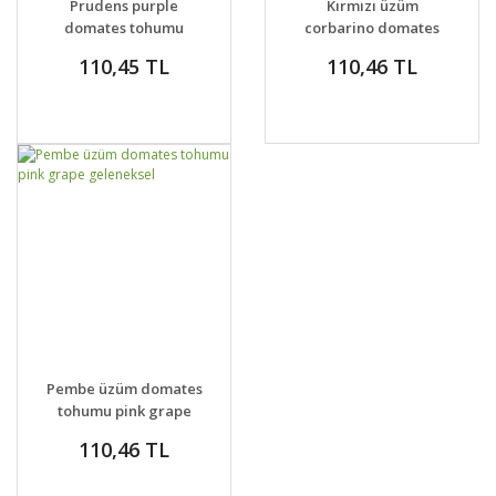
Prudens purple
Kırmızı üzüm
VER
domates tohumu
corbarino domates
söğüşlük
tohumu geleneksel
110,45 TL
110,46 TL
GELİNCE HABER
DETAYLAR
Pembe üzüm domates
VER
tohumu pink grape
geleneksel
110,46 TL