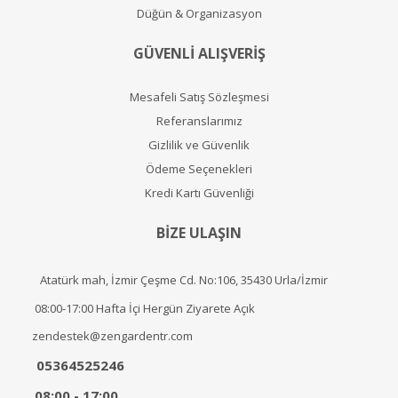
Düğün & Organizasyon
GÜVENLİ ALIŞVERİŞ
Mesafeli Satış Sözleşmesi
Referanslarımız
Gizlilik ve Güvenlik
Ödeme Seçenekleri
Kredi Kartı Güvenliği
BİZE ULAŞIN
Atatürk mah, İzmir Çeşme Cd. No:106, 35430 Urla/İzmir
08:00-17:00 Hafta İçi Hergün Ziyarete Açık
zendestek@zengardentr.com
05364525246
08:00 - 17:00