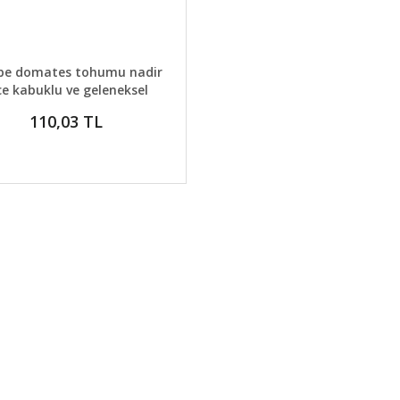
AYLAR
SEPETE EKLE
e domates tohumu nadir
ce kabuklu ve geleneksel
belgium pink
110,03 TL