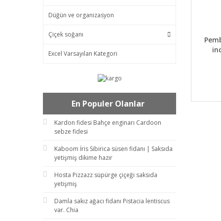
Düğün ve organizasyon
Çiçek soğanı
DET
Pemb
in
Excel Varsayılan Kategori
En Populer Olanlar
Kardon fidesi Bahçe enginarı Cardoon
sebze fidesi
Kaboom İris Sibirica süsen fidanı | Saksıda
yetişmiş dikime hazır
Hosta Pizzazz süpürge çiçeği saksıda
yetişmiş
Damla sakız ağacı fidanı Pistacia lentiscus
var. Chia