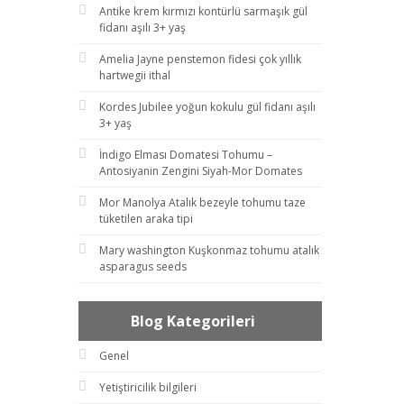
Antike krem kırmızı kontürlü sarmaşık gül
fidanı aşılı 3+ yaş
Amelia Jayne penstemon fidesi çok yıllık
hartwegii ithal
Kordes Jubilee yoğun kokulu gül fidanı aşılı
3+ yaş
İndigo Elması Domatesi Tohumu –
Antosiyanin Zengini Siyah-Mor Domates
Mor Manolya Atalık bezeyle tohumu taze
tüketilen araka tipi
Mary washington Kuşkonmaz tohumu atalık
asparagus seeds
Blog Kategorileri
Genel
Yetiştiricilik bilgileri