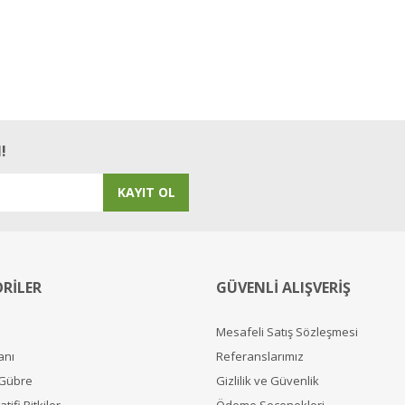
!
KAYIT OL
RİLER
GÜVENLİ ALIŞVERİŞ
Mesafeli Satış Sözleşmesi
anı
Referanslarımız
 Gübre
Gizlilik ve Güvenlik
tifi Bitkiler
Ödeme Seçenekleri