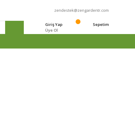
zendestek@zengardentr.com
Giriş Yap
Sepetim
Üye Ol
e