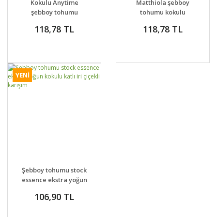
Kokulu Anytime
Matthiola şebboy
şebboy tohumu
tohumu kokulu
karışımı matthiola
katmerli iri çiçekli
118,78 TL
118,78 TL
incana
renkli karışım
YENİ
GELİNCE HABER
DETAYLAR
Şebboy tohumu stock
VER
essence ekstra yoğun
kokulu katlı iri çiçekli
106,90 TL
karışım