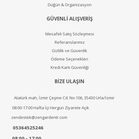
Düğün & Organizasyon
GÜVENLİ ALIŞVERİŞ
Mesafeli Satış Sözleşmesi
Referanslarımız
Gizlilik ve Güvenlik
Ödeme Seçenekleri
Kredi Kartı Güvenliği
BİZE ULAŞIN
Atatürk mah, İzmir Çeşme Cd. No:106, 35430 Urla/İzmir
08:00-17:00 Hafta İçi Hergün Ziyarete Açık
zendestek@zengardentr.com
05364525246
08:00 - 17:00