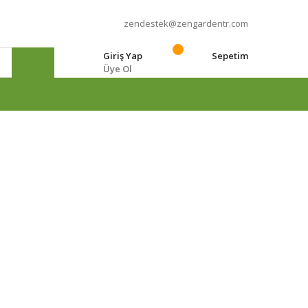
zendestek@zengardentr.com
Giriş Yap
Sepetim
Üye Ol
e