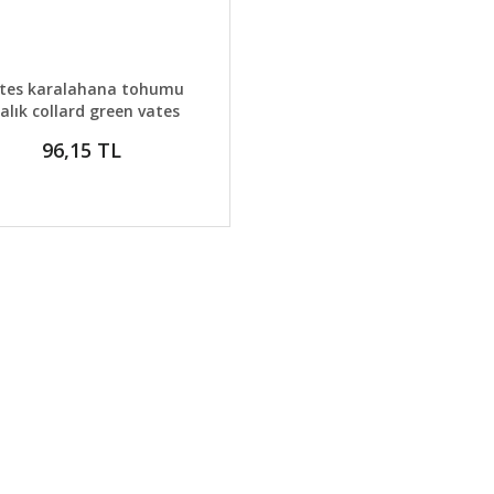
AYLAR
GELİNCE HABER VER
tes karalahana tohumu
alık collard green vates
96,15 TL