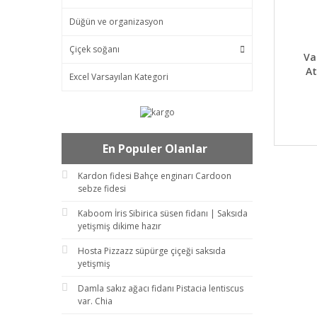
Düğün ve organizasyon
Çiçek soğanı
DET
Va
At
Excel Varsayılan Kategori
En Populer Olanlar
Kardon fidesi Bahçe enginarı Cardoon
sebze fidesi
Kaboom İris Sibirica süsen fidanı | Saksıda
yetişmiş dikime hazır
Hosta Pizzazz süpürge çiçeği saksıda
yetişmiş
Damla sakız ağacı fidanı Pistacia lentiscus
var. Chia