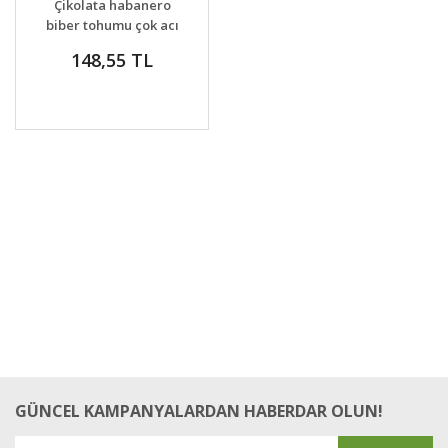
Çikolata habanero
biber tohumu çok acı
chocolate habanero
148,55 TL
capsicum chinense
GÜNCEL KAMPANYALARDAN HABERDAR OLUN!