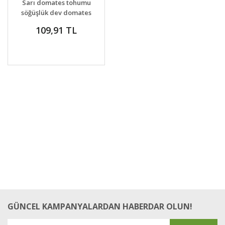
Sarı domates tohumu
VER
söğüşlük dev domates
geleneksel giant
109,91 TL
belgium yellow
tomato
GÜNCEL KAMPANYALARDAN HABERDAR OLUN!