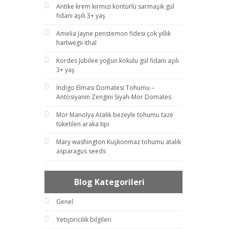
Antike krem kırmızı kontürlü sarmaşık gül
fidanı aşılı 3+ yaş
Amelia Jayne penstemon fidesi çok yıllık
hartwegii ithal
Kordes Jubilee yoğun kokulu gül fidanı aşılı
3+ yaş
İndigo Elması Domatesi Tohumu –
Antosiyanin Zengini Siyah-Mor Domates
Mor Manolya Atalık bezeyle tohumu taze
tüketilen araka tipi
Mary washington Kuşkonmaz tohumu atalık
asparagus seeds
Blog Kategorileri
Genel
Yetiştiricilik bilgileri