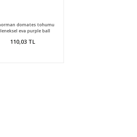
AYLAR
GELİNCE HABER VER
aorman domates tohumu
leneksel eva purple ball
tomato
110,03 TL