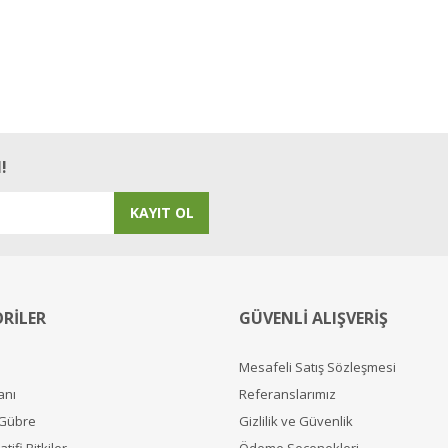
!
KAYIT OL
RİLER
GÜVENLİ ALIŞVERİŞ
Mesafeli Satış Sözleşmesi
anı
Referanslarımız
 Gübre
Gizlilik ve Güvenlik
tifi Bitkiler
Ödeme Seçenekleri