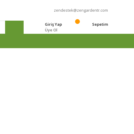
zendestek@zengardentr.com
Giriş Yap
Sepetim
Üye Ol
e