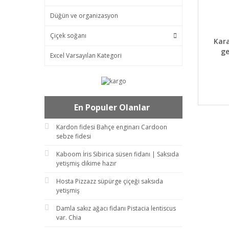
Düğün ve organizasyon
Çiçek soğanı
DET
Kar
ge
Excel Varsayılan Kategori
En Populer Olanlar
Kardon fidesi Bahçe enginarı Cardoon
sebze fidesi
Kaboom İris Sibirica süsen fidanı | Saksıda
yetişmiş dikime hazır
Hosta Pizzazz süpürge çiçeği saksıda
yetişmiş
Damla sakız ağacı fidanı Pistacia lentiscus
var. Chia