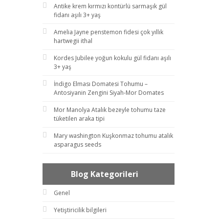
Antike krem kırmızı kontürlü sarmaşık gül
fidanı aşılı 3+ yaş
Amelia Jayne penstemon fidesi çok yıllık
hartwegii ithal
Kordes Jubilee yoğun kokulu gül fidanı aşılı
3+ yaş
İndigo Elması Domatesi Tohumu –
Antosiyanin Zengini Siyah-Mor Domates
Mor Manolya Atalık bezeyle tohumu taze
tüketilen araka tipi
Mary washington Kuşkonmaz tohumu atalık
asparagus seeds
Blog Kategorileri
Genel
Yetiştiricilik bilgileri