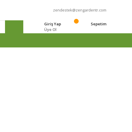
zendestek@zengardentr.com
Giriş Yap
Sepetim
Üye Ol
e