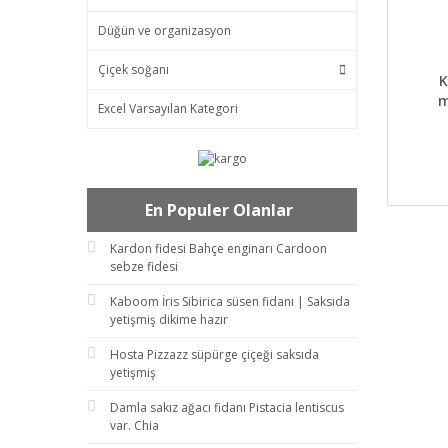
Düğün ve organizasyon
Çiçek soğanı
DET
K
m
Excel Varsayılan Kategori
wild
En Populer Olanlar
Kardon fidesi Bahçe enginarı Cardoon
sebze fidesi
Kaboom İris Sibirica süsen fidanı | Saksıda
yetişmiş dikime hazır
Hosta Pizzazz süpürge çiçeği saksıda
yetişmiş
Damla sakız ağacı fidanı Pistacia lentiscus
var. Chia