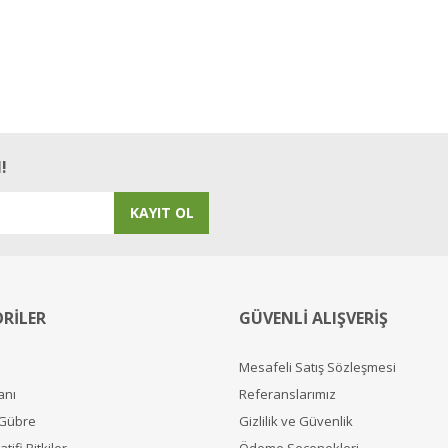
!
KAYIT OL
RİLER
GÜVENLİ ALIŞVERİŞ
Mesafeli Satış Sözleşmesi
anı
Referanslarımız
 Gübre
Gizlilik ve Güvenlik
tifi Bitkiler
Ödeme Seçenekleri