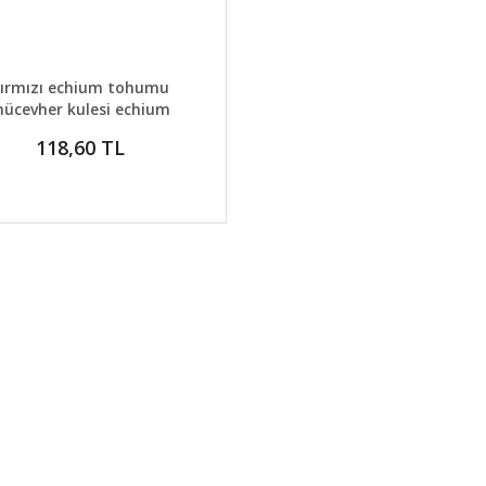
AYLAR
GELİNCE HABER VER
ırmızı echium tohumu
ücevher kulesi echium
pretii red tower of jewels
118,60 TL