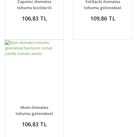
Zapotec domates
Soldacki domates
VER
VER
tohumu kızılderili
tohumu geleneksel
domatesi geleneksel
polland soldacki
106,83 TL
109,86 TL
tomato
GELİNCE HABER
DETAYLAR
Mum domates
VER
tohumu geleneksel
heirloom roman
106,83 TL
candle tomato seeds