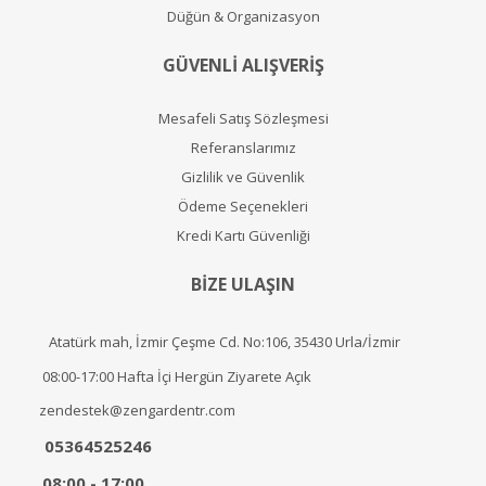
Düğün & Organizasyon
GÜVENLİ ALIŞVERİŞ
Mesafeli Satış Sözleşmesi
Referanslarımız
Gizlilik ve Güvenlik
Ödeme Seçenekleri
Kredi Kartı Güvenliği
BİZE ULAŞIN
Atatürk mah, İzmir Çeşme Cd. No:106, 35430 Urla/İzmir
08:00-17:00 Hafta İçi Hergün Ziyarete Açık
zendestek@zengardentr.com
05364525246
08:00 - 17:00