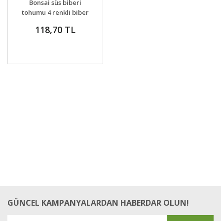
Bonsai süs biberi
VER
tohumu 4 renkli biber
bonsai yapılabilir
118,70 TL
kalıcı
GÜNCEL KAMPANYALARDAN HABERDAR OLUN!