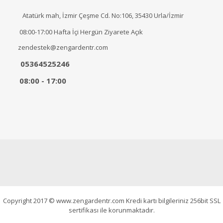
Atatürk mah, İzmir Çeşme Cd. No:106, 35430 Urla/İzmir
08:00-17:00 Hafta İçi Hergün Ziyarete Açık
zendestek@zengardentr.com
05364525246
08:00 - 17:00
Copyright 2017 © www.zengardentr.com Kredi kartı bilgileriniz 256bit SSL
sertifikası ile korunmaktadır.