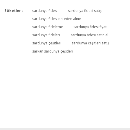
Etiketler :
sardunya fidesi
sardunya fidesi satışı
Bu ürüne ilk yorumu siz yapın!
sardunya fidesi nereden alınır
sardunya fideleme
sardunya fidesi fiyatı
sardunya fideleri
sardunya fidesi satın al
Yorum Yaz
sardunya çeşitleri
sardunya çeşitleri satış
sarkan sardunya çeşitleri