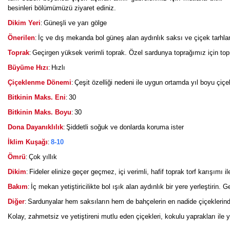
besinleri bölümümüzü ziyaret ediniz.
Dikim Yeri
Güneşli ve yarı gölge
:
Önerilen
İç ve dış mekanda bol güneş alan aydınlık saksı ve çiçek tarhlar
:
Toprak
Geçirgen yüksek verimli toprak. Özel sardunya toprağımız için top
:
Büyüme Hızı
Hızlı
:
Çiçeklenme Dönemi
Çeşit özelliği nedeni ile uygun ortamda yıl boyu çiçek
:
Bitkinin Maks. Eni
30
:
Bitkinin Maks. Boyu
30
:
Dona Dayanıklılık
Şiddetli soğuk ve donlarda koruma ister
:
İklim Kuşağı
8-10
:
Ömrü
Çok yıllık
:
Dikim
Fideler elinize geçer geçmez, içi verimli, hafif toprak torf karışımı
:
Bakım
İç mekan yetiştiricilikte bol ışık alan aydınlık bir yere yerleştirin
:
Diğer
Sardunyalar hem saksıların hem de bahçelerin en nadide çiçeklerind
:
Kolay, zahmetsiz ve yetiştireni mutlu eden çiçekleri, kokulu yaprakları ile ya