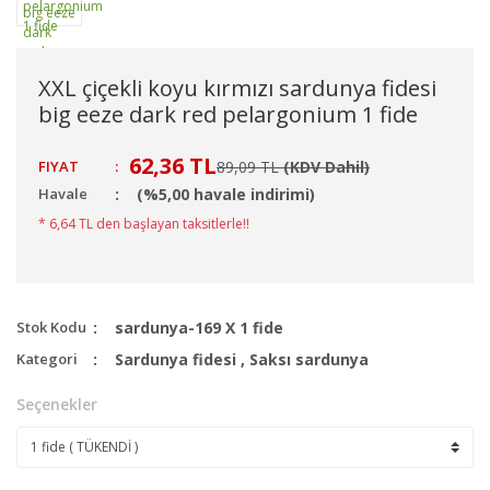
XXL çiçekli koyu kırmızı sardunya fidesi
big eeze dark red pelargonium 1 fide
62,36 TL
FIYAT
:
89,09 TL
(KDV Dahil)
Havale
(%5,00 havale indirimi)
* 6,64 TL den başlayan taksitlerle!!
Stok Kodu
sardunya-169 X 1 fide
Kategori
Sardunya fidesi
,
Saksı sardunya
Seçenekler