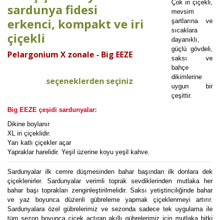
Çok iri çiçekli,
sardunya fidesi
mevsim
erkenci, kompakt ve iri
şartlarına ve
sıcaklara
çiçekli
dayanıklı,
güçlü gövdeli,
Pelargonium X zonale - Big EEZE
saksı ve
bahçe
dikimlerine
seçeneklerden seçiniz
uygun bir
çeşittir.
Big EEZE çeşidi sardunyalar:
Dikine boylanır
XL iri çiçeklidir.
Yarı katlı çiçekler açar
Yapraklar harelidir. Yeşil üzerine koyu yeşil kahve.
Sardunyalar ilk cemre düşmesinden bahar başından ilk donlara dek
çiçeklenirler. Sardunyalar verimli toprak sevdiklerinden mutlaka her
bahar başı toprakları zenginleştirilmelidir. Saksı yetiştiriciliğinde bahar
ve yaz boyunca düzenli gübreleme yapmak çiçeklenmeyi artırır.
Sardunyalara özel gübrelerimiz ve sezonda sadece tek uygulama ile
tüm sezon boyunca çiçek açtıran akıllı gübrelerimiz için mutlaka bitki