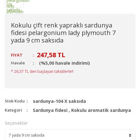
Kokulu çift renk yapraklı sardunya
fidesi pelargonium lady plymouth 7
yada 9 cm saksıda
247,58 TL
FIYAT
:
Havale
(%5,00 havale indirimi)
* 26,37 TL den başlayan taksitlerle!!
Stok Kodu
sardunya-104 X saksıda
Kategori
Sardunya fidesi
,
Kokulu aromatik sardunya
Seçenekler