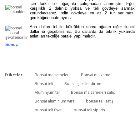
için farklı bir ağaçtaki çalışmadan alınmıştır. Eğer
karşılıklı 2 dalınız yoksa ve teli gövdeye sarmak
zorundaysanız, telin gövdeye en az 2 tur sarılması
gerektiğini unutmayınız.
Ana dalları tel ile büktükten sonra ağacın diğer ikincil
dallarına geçebilirsiniz. Bu dallarda da teknik yukarıda
anlatılan tekniğe paralel yapılmalıdır.
Sonuç
Etiketler :
Bonsai malzemeleri
Bonsai malzeme
Bu ürüne ilk yorumu siz yapın!
Bonsai teli
Bonsai şekillendirme
Alüminyum tel
Bonsai malzemeleri satış
Bonsai aluminium wire
bonsai teli satış
Yorum Yaz
bonsai teli fiyatı
bonsai teli sipariş