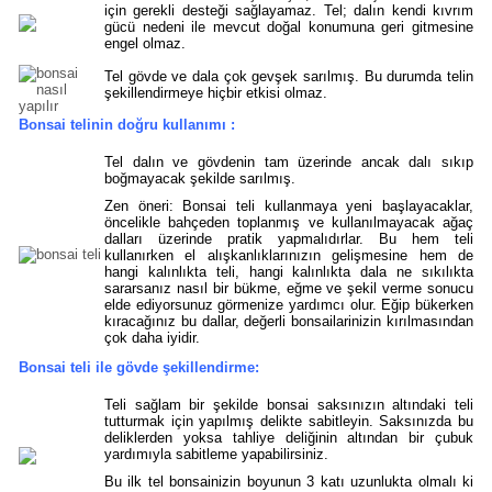
için gerekli desteği sağlayamaz. Tel; dalın kendi kıvrım
gücü nedeni ile mevcut doğal konumuna geri gitmesine
engel olmaz.
Tel gövde ve dala çok gevşek sarılmış. Bu durumda telin
şekillendirmeye hiçbir etkisi olmaz.
Bonsai telinin doğru kullanımı :
Tel dalın ve gövdenin tam üzerinde ancak dalı sıkıp
boğmayacak şekilde sarılmış.
Zen öneri: Bonsai teli kullanmaya yeni başlayacaklar,
öncelikle bahçeden toplanmış ve kullanılmayacak ağaç
dalları üzerinde pratik yapmalıdırlar. Bu hem teli
kullanırken el alışkanlıklarınızın gelişmesine hem de
hangi kalınlıkta teli, hangi kalınlıkta dala ne sıkılıkta
sararsanız nasıl bir bükme, eğme ve şekil verme sonucu
elde ediyorsunuz görmenize yardımcı olur. Eğip bükerken
kıracağınız bu dallar, değerli bonsailarinizin kırılmasından
çok daha iyidir.
Bonsai teli ile gövde şekillendirme:
Teli sağlam bir şekilde bonsai saksınızın altındaki teli
tutturmak için yapılmış delikte sabitleyin. Saksınızda bu
deliklerden yoksa tahliye deliğinin altından bir çubuk
yardımıyla sabitleme yapabilirsiniz.
Bu ilk tel bonsainizin boyunun 3 katı uzunlukta olmalı ki