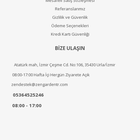
Mesafeli Satış Sözleşmesi
Referanslarımız
Gizlilik ve Güvenlik
Ödeme Seçenekleri
Kredi Kartı Güvenliği
BİZE ULAŞIN
Atatürk mah, İzmir Çeşme Cd. No:106, 35430 Urla/İzmir
08:00-17:00 Hafta İçi Hergün Ziyarete Açık
zendestek@zengardentr.com
05364525246
08:00 - 17:00