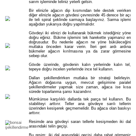
sarım işleminde teliniz yeterli gelsin.
Bir elinizle ağacın dip kısmından tele destek verirken
diğer elinizle ağacın gövdesi çevresinde 45 derece bir açı
ile teli spiral şeklinde sarmaya başlayınız. Sarma işlemi
aşağıdan yukarıya doğru yapılmalıdır.
Gövdeyi iki elinizi de kullanarak bükmek istediğiniz yöne
doğru eğiniz. Bükme işlemini tek harekette yapmanız en
doğrusudur. Bu nedenle ağacın ne yöne büküleceğini
mutlaka önceden karar verin. İleri geri ardı ardına
bükmeler ağacın kırılmasına ya da zarar görmesine
sebep olur.
Gövde üzerinde, gövdenin kalın yerlerinde kalın tel,
tepeye doğru incelen yerlerinde ince tel kullanın.
Dalları şekillendirirken mutlaka bir strateji belirleyin.
Ağacın doğasına uygun, mevcut gelişimine paralel
şekillendirmeler yapmak size zaman, ağaca ise kısa
sürede toparlanma şansı kazandırır.
Mümkünse karşılıklı dallarda tek parça tel kullanın. Bu
stabiliteyi arttırır. Teller ana gövdeye sarılı tellerin
üzerinden kesişerek geçmemelidir. Bu ağaca olan baskıyı
arttırır.
Resimde ana gövdeyi saran tellerle kesişmeden iki dal
arasındaki telin geçişi.
Bu resim; iki dal arasındaki geçişi daha rahat görmeniz