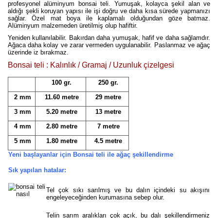
profesyonel alüminyum bonsai teli. Yumuşak, kolayca şekil alan ve
aldığı şekli koruyan yapısı ile işi doğru ve daha kısa sürede yapmanızı
sağlar. Özel mat boya ile kaplamalı olduğundan göze batmaz.
Alüminyum malzemeden üretilmiş olup hafiftir.
Yeniden kullanılabilir. Bakırdan daha yumuşak, hafif ve daha sağlamdır.
Ağaca daha kolay ve zarar vermeden uygulanabilir. Paslanmaz ve ağaç
üzerinde iz bırakmaz.
Bonsai teli : Kalınlık / Gramaj / Uzunluk çizelgesi
100 gr.
250 gr.
2 mm
11.60 metre
29 metre
3 mm
5.20 metre
13 metre
4 mm
2.80 metre
7 metre
5 mm
1.80 metre
4.5 metre
Yeni başlayanlar için Bonsai teli ile ağaç şekillendirme
Sık yapılan hatalar:
Tel çok sıkı sarılmış ve bu dalın içindeki su akışını
engeleyeceğinden kurumasına sebep olur.
Telin sarım aralıkları çok açık, bu dalı şekillendirmeniz