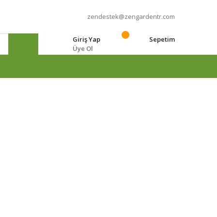
zendestek@zengardentr.com
Giriş Yap
Sepetim
Üye Ol
e