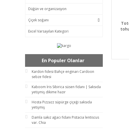
Düğün ve organizasyon
Çiçek soğanı
DET
Tot
toh
Excel Varsayılan Kategori
En Populer Olanlar
Kardon fidesi Bahçe enginarı Cardoon
sebze fidesi
Kaboom İris Sibirica süsen fidanı | Saksıda
yetişmiş dikime hazır
Hosta Pizzazz süpürge çiçeği saksıda
yetişmiş
Damla sakız ağacı fidanı Pistacia lentiscus
var. Chia