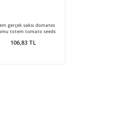
AYLAR
GELİNCE HABER VER
em gerçek saksı domates
umu totem tomato seeds
oturak tipi
106,83 TL