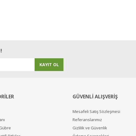
!
KAYIT OL
RİLER
GÜVENLİ ALIŞVERİŞ
Mesafeli Satış Sözleşmesi
anı
Referanslarımız
 Gübre
Gizlilik ve Güvenlik
tifi Bitkiler
Ödeme Seçenekleri