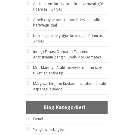
Antike krem kırmızı kontürlü sarmaşık gül
fidanı aşılı 3+ yaş
Amelia Jayne penstemon fidesi çok yıllık
hartwegii ithal
Kordes Jubilee yoğun kokulu gül fidanı aşılı
3+ yaş
İndigo Elması Domatesi Tohumu –
Antosiyanin Zengini Siyah-Mor Domates
Mor Manolya Atalık bezeyle tohumu taze
tüketilen araka tipi
Mary washington Kuşkonmaz tohumu atalık
asparagus seeds
Blog Kategorileri
Genel
Yetiştiricilik bilgileri