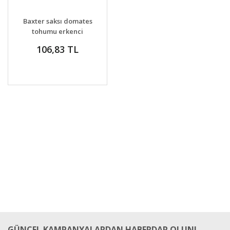
DETAYLAR
SEPETE EKLE
Baxter saksı domates
tohumu erkenci
baxter early bush
106,83 TL
tomato seeds
GÜNCEL KAMPANYALARDAN HABERDAR OLUN!